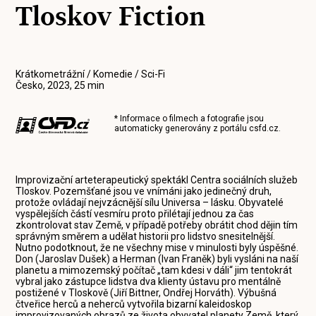
Tloskov Fiction
Krátkometrážní / Komedie / Sci-Fi
Česko, 2023, 25 min
* Informace o filmech a fotografie jsou
automaticky generovány z portálu
csfd.cz
.
Improvizační arteterapeutický spektákl Centra sociálních služeb
Tloskov. Pozemšťané jsou ve vnímáni jako jedinečný druh,
protože ovládají nejvzácnější sílu Universa – lásku. Obyvatelé
vyspělejších částí vesmíru proto přilétají jednou za čas
zkontrolovat stav Země, v případě potřeby obrátit chod dějin tím
správným směrem a udělat historii pro lidstvo snesitelnější.
Nutno podotknout, že ne všechny mise v minulosti byly úspěšné.
Don (Jaroslav Dušek) a Herman (Ivan Franěk) byli vysláni na naší
planetu a mimozemský počítač „tam kdesi v dáli“ jim tentokrát
vybral jako zástupce lidstva dva klienty ústavu pro mentálně
postižené v Tloskově (Jiří Bittner, Ondřej Horváth). Výbušná
čtveřice herců a neherců vytvořila bizarní kaleidoskop
improvizovaných obrazů ze života obyvatel planety Země, který