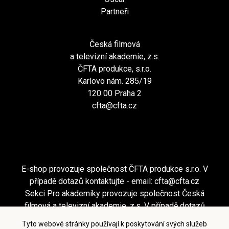
Partneři
Česká filmová
a televizní akademie, z.s.
ČFTA produkce, s.r.o.
Karlovo nám. 285/19
120 00 Praha 2
cfta@cfta.cz
E-shop provozuje společnost ČFTA produkce s.r.o. V
případě dotazů kontaktujte - email:
cfta@cfta.cz
Sekci Pro akademiky provozuje společnost Česká
filmová a televizní akademie, z.s. V případě dotazů
kontaktujte - email:
cfta@cfta.cz
Tyto webové stránky používají k poskytování svých služeb