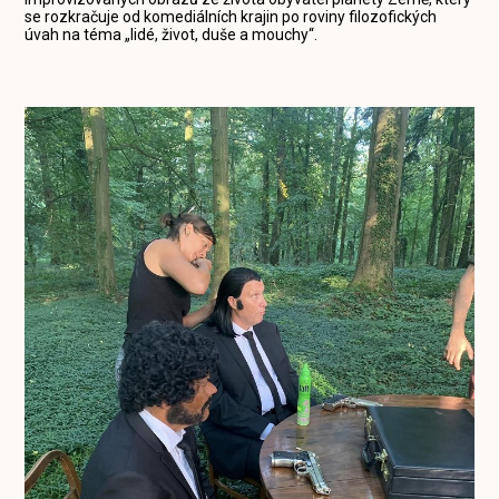
se rozkračuje od komediálních krajin po roviny filozofických
úvah na téma „lidé, život, duše a mouchy“.