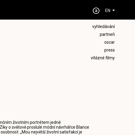
EN
vyhledávání
partneři
oscar
press
vítězné filmy
ančním životním portrétem jedné
 Ziky o světově proslulé módní návrhářce Blance
osobnost. „Mou největší životní satisfakcí je