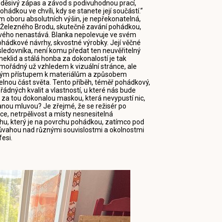
 děsivý zápas a závod s podivuhodnou prací,
ohádkou ve chvíli, kdy se stanete její součástí.“
m oboru absolutních výšin, je nepřekonatelná,
e Železného Brodu, skutečně zavání pohádkou,
kového nenastává. Blanka nepolevuje ve svém
ohádkové návrhy, skvostné výrobky. Její věčné
edovníka, není komu předat ten neuvěřitelný
neklid a stálá honba za dokonalostí je tak
imořádný už vzhledem k vizuální stránce, ale
si svým přístupem k materiálům a způsobem
elnou část světa. Tento příběh, téměř pohádkový,
ných kvalit a vlastností, u které nás bude
á za tou dokonalou maskou, která nevypustí nic,
ranou mluvou? Je zřejmé, že se režisér po
nce, netrpělivost a místy nesnesitelná
ěhu, který je na povrchu pohádkou, zatímco pod
 úvahou nad různými souvislostmi a okolnostmi
fesi.