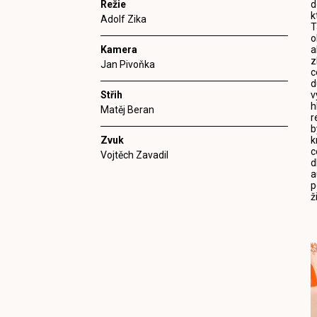
Režie
d
k
Adolf Zika
T
o
Kamera
a
z
Jan Pivoňka
c
d
Střih
v
h
Matěj Beran
r
b
Zvuk
k
c
Vojtěch Zavadil
d
a
p
ž