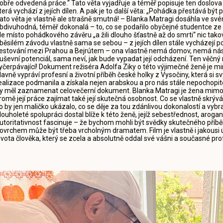
obře odvedená práce.“ Tato věta vyjadřuje a téměř popisuje ten doslova
terá vychází z jejích dílen. A pak je to další věta: „Pohádka přestává být p
ato věta je vlastně ale strašně smutná! – Blanka Matragi dosáhla ve své
bdivuhodná, téměř dokonalá – to, co se podařilo obyčejné studentce z
le místo pohádkového závěru „a žili dlouho šťastně až do smrti“ nic ta
běsilém závodu vlastně sama se sebou – z jejích dílen stále vycházejí p
estování mezi Prahou a Bejrútem – ona vlastně nemá domov, nemá násl
uševní potenciál, sama neví, jak bude vypadat její odcházení. Ten věčný 
yčerpávající! Dokument režiséra Adolfa Ziky o této výjimečné ženě je m
lavně vypráví profesní a životní příběh české holky z Vysočiny, která 
ealizace podmanila a získala nejen arabskou a pro nás stále nepochopit
y měl zaznamenat celovečerní dokument. Blanka Matragi je žena mimořád
romě její práce zajímat také její skutečná osobnost. Co se vlastně skrýv
o by jen maličko ukázalo, co se děje za tou zdánlivou dokonalostí a vyb
louholeté spolupráci dostal blíže k této ženě, jejíž sebestřednost, aroga
utoritativnost fascinuje – že bychom mohli být svědky skutečného příb
ovrchem může být třeba vrcholným dramatem. Film je vlastně i jakousi
ivota člověka, který se zcela a absolutně oddal své vášni a současné pro