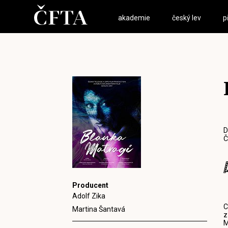
akademie
český lev
p
D
Č
Producent
Adolf Zika
C
Martina Šantavá
z
M