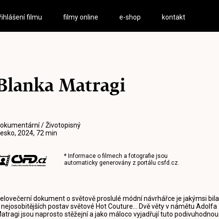
řihlášení filmu
filmy online
e-shop
kontakt
Blanka Matragi
okumentární / Životopisný
esko, 2024, 72 min
* Informace o filmech a fotografie jsou
automaticky generovány z portálu
csfd.cz
.
elovečerní dokument o světově proslulé módní návrhářce je jakýmsi bil
 nejosobitějších postav světové Hot Couture... Dvě věty v námětu Adolfa
atragi jsou naprosto stěžejní a jako máloco vyjadřují tuto podivuhodnou 