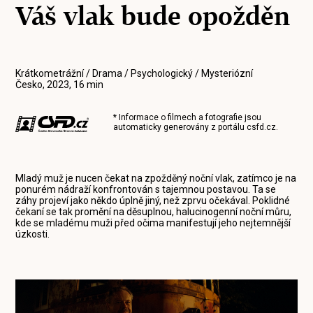
Váš vlak bude opožděn
Krátkometrážní / Drama / Psychologický / Mysteriózní
Česko, 2023, 16 min
* Informace o filmech a fotografie jsou
automaticky generovány z portálu
csfd.cz
.
Mladý muž je nucen čekat na zpožděný noční vlak, zatímco je na
ponurém nádraží konfrontován s tajemnou postavou. Ta se
záhy projeví jako někdo úplně jiný, než zprvu očekával. Poklidné
čekaní se tak promění na děsuplnou, halucinogenní noční můru,
kde se mladému muži před očima manifestují jeho nejtemnější
úzkosti.