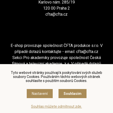
Karlovo nám. 285/19
120 00 Praha 2
cfta@cfta.cz
E-shop provozuje společnost ČFTA produkce s.r.o. V
případě dotazů kontaktujte - email:
cfta@cfta.cz
Sekci Pro akademiky provozuje společnost Česká
filmová a televizní akademie, z.s. V případě dotazů
kontaktujte - email:
cfta@cfta.cz
Tyto webové stránky používají k poskytování svých služeb
soubory Cookies. Používáním těchto webových stránek
souhlasíte s použitím souborů Cookies.
Podmínky užití a zásady ochrany osobních údajů
|
Nastavení cookies
Nastavení
Souhlasím
© Česká filmová a televizní akademie, 2018 - 2026
Souhlas můžete odmítnout zde.