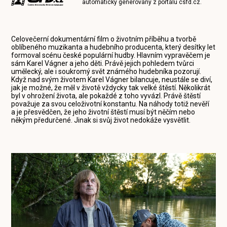
automaticky generovány z portálu
csfd.cz
.
Celovečerní dokumentární film o životním příběhu a tvorbě
oblíbeného muzikanta a hudebního producenta, který desítky let
formoval scénu české populární hudby. Hlavním vypravěčem je
sám Karel Vágner a jeho děti. Právě jejich pohledem tvůrci
umělecký, ale i soukromý svět známého hudebníka pozorují.
Když nad svým životem Karel Vágner bilancuje, neustále se diví,
jak je možné, že měl v životě vždycky tak velké štěstí. Několikrát
byl v ohrožení života, ale pokaždé z toho vyvázl. Právě štěstí
považuje za svou celoživotní konstantu. Na náhody totiž nevěří
a je přesvědčen, že jeho životní štěstí musí být něčím nebo
někým předurčené. Jinak si svůj život nedokáže vysvětlit.