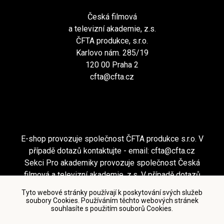
Česká filmová
a televizní akademie, z.s.
ČFTA produkce, s.r.o.
Karlovo nám. 285/19
120 00 Praha 2
cfta@cfta.cz
E-shop provozuje společnost ČFTA produkce s.r.o. V
případě dotazů kontaktujte - email:
cfta@cfta.cz
Sekci Pro akademiky provozuje společnost Česká
filmová a televizní akademie, z.s. V případě dotazů
kontaktujte - email:
cfta@cfta.cz
Tyto webové stránky používají k poskytování svých služeb
soubory Cookies. Používáním těchto webových stránek
souhlasíte s použitím souborů Cookies.
Podmínky užití a zásady ochrany osobních údajů
|
Nastavení cookies