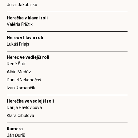
Juraj Jakubisko
Herečka v hlavní roli
Valéria Frištik
Herec v hlavní roli
Lukáš Frlajs
Herec ve vedlejší roli
René Štúr
Albín Medúz
Daniel Nekonečný
Ivan Romančík
Herečka ve vedlejší roli
Darija Pavlovičová
Klára Cibulová
Kamera
Ján Ďuriš