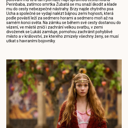
Perinbaba, zatímco smrtka Zubatá se mu snaží škodit a klade
mu do cesty nebezpečné nástrahy. Brzy najde chytrého psa
Ucha a společně se vydají nalézt bájnou zemi hojnosti, která
podle pověstí leží za sedmero horami a sedmero moři až na
samém konci světa. Na zámku se během své cesty dostanou do
vězení, ve městě zničí i zachrání velkou svatbu, v zemi
divoženek se Lukáš zamiluje, pomohou zachránit pohyblivé
město a v království, ze kterého zmizely všechny ženy, se musí
utkat s havraními bojovníky.