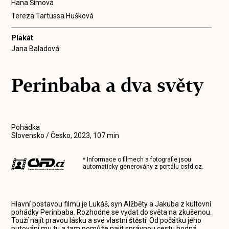
Hana Šímová
Tereza Tartussa Hušková
Plakát
Jana Baladová
Perinbaba a dva světy
Pohádka
Slovensko / Česko, 2023, 107 min
* Informace o filmech a fotografie jsou
automaticky generovány z portálu
csfd.cz
.
Hlavní postavou filmu je Lukáš, syn Alžběty a Jakuba z kultovní
pohádky Perinbaba. Rozhodne se vydat do světa na zkušenou.
Touží najít pravou lásku a své vlastní štěstí. Od počátku jeho
putování mu tu a tam pomůže najít správnou cestu hodná