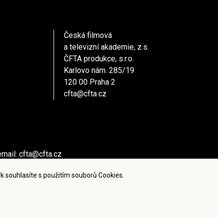
Česká filmová
a televizní akademie, z.s.
ČFTA produkce, s.r.o.
Karlovo nám. 285/19
120 00 Praha 2
cfta@cfta.cz
email:
cfta@cfta.cz
ů kontaktujte - email:
cfta@cfta.cz
k souhlasíte s použitím souborů Cookies.
ies