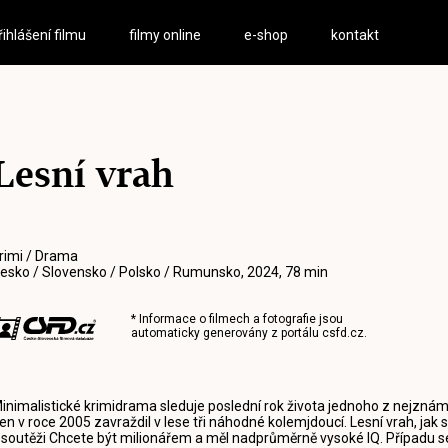
řihlášení filmu
filmy online
e-shop
kontakt
Lesní vrah
rimi / Drama
esko / Slovensko / Polsko / Rumunsko, 2024, 78 min
* Informace o filmech a fotografie jsou
automaticky generovány z portálu
csfd.cz
.
inimalistické krimidrama sleduje poslední rok života jednoho z nejznámě
en v roce 2005 zavraždil v lese tři náhodné kolemjdoucí. Lesní vrah, jak s
 soutěži Chcete být milionářem a měl nadprůměrně vysoké IQ. Případu se