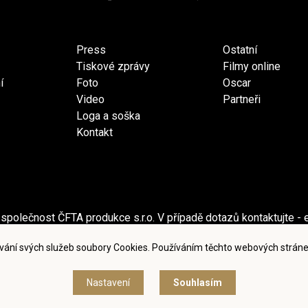
Press
Ostatní
Tiskové zprávy
Filmy online
í
Foto
Oscar
Video
Partneři
Loga a soška
Kontakt
společnost ČFTA produkce s.r.o. V případě dotazů kontaktujte - 
ečnost Česká filmová a televizní akademie, z.s. V případě dotaz
vání svých služeb soubory Cookies. Používáním těchto webových stráne
dmínky užití a zásady ochrany osobních údajů
|
Nastavení cook
Nastavení
Souhlasím
© Česká filmová a televizní akademie, 2018 - 2026