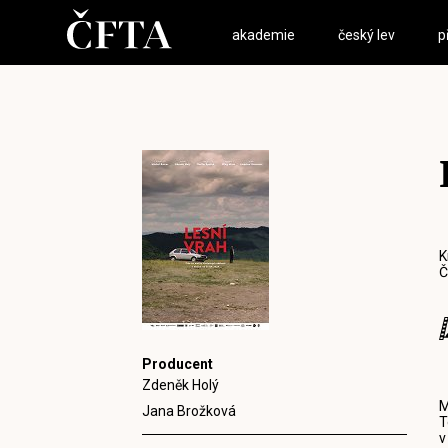
akademie
český lev
p
K
Č
Producent
Zdeněk Holý
M
Jana Brožková
T
v