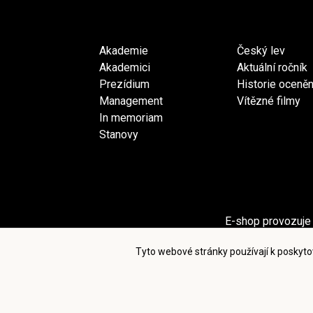
Akademie
Český lev
Akademici
Aktuální ročník
Prezídium
Historie oceněn
Management
Vítězné filmy
In memoriam
Stanovy
E-shop provozuje 
Sekci Pro akademiky provozuje spol
Tyto webové stránky používají k poskyto
Po