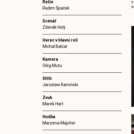
Režie
v
o
Radim Špaček
Scénář
Zdeněk Holý
Herec v hlavní roli
Michal Balcar
Kamera
Oleg Mutu
Střih
Jarosław Kamiński
Zvuk
Marek Hart
Hudba
Marzena Majcher