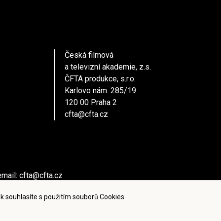
Česká filmová
a televizní akademie, z.s.
ČFTA produkce, s.r.o.
Karlovo nám. 285/19
120 00 Praha 2
cfta@cfta.cz
email:
cfta@cfta.cz
ů kontaktujte - email:
cfta@cfta.cz
k souhlasíte s použitím souborů Cookies.
ies