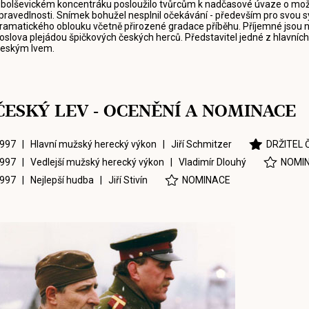
 bolševickém koncentráku posloužilo tvůrcům k nadčasové úvaze o možn
pravedlnosti. Snímek bohužel nesplnil očekávání - především pro svou s
ramatického oblouku včetně přirozené gradace příběhu. Příjemné jsou
oslova plejádou špičkových českých herců. Představitel jedné z hlavních 
eským lvem.
ČESKÝ LEV - OCENĚNÍ A NOMINACE
997 | Hlavní mužský herecký výkon |
Jiří Schmitzer
DRŽITEL 
997 | Vedlejší mužský herecký výkon |
Vladimír Dlouhý
NOMI
997 | Nejlepší hudba |
Jiří Stivín
NOMINACE