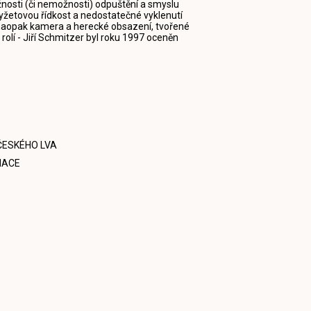
osti (či nemožnosti) odpuštění a smyslu
yžetovou řídkost a nedostatečné vyklenutí
 naopak kamera a herecké obsazení, tvořené
rolí - Jiří Schmitzer byl roku 1997 oceněn
ČESKÉHO LVA
NACE