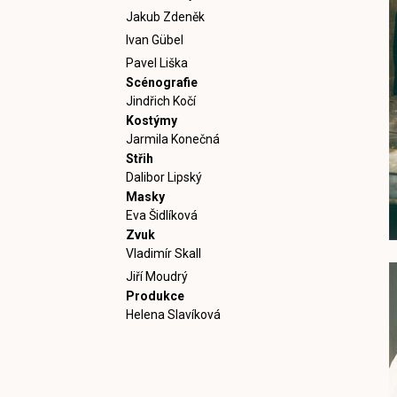
Jakub Zdeněk
Ivan Gübel
Pavel Liška
Scénografie
Jindřich Kočí
Kostýmy
Jarmila Konečná
Střih
Dalibor Lipský
Masky
Eva Šidlíková
Zvuk
Vladimír Skall
Jiří Moudrý
Produkce
Helena Slavíková