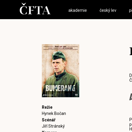
akademie
český lev
p
D
Č
Režie
Hynek Bočan
P
Scénář
p
Jiří Stránský
H