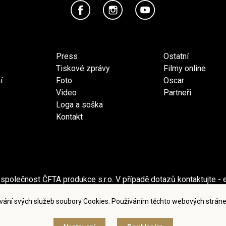
Press
Ostatní
Tiskové zprávy
Filmy online
í
Foto
Oscar
Video
Partneři
Loga a soška
Kontakt
společnost ČFTA produkce s.r.o. V případě dotazů kontaktujte - 
ečnost Česká filmová a televizní akademie, z.s. V případě dotaz
vání svých služeb soubory Cookies. Používáním těchto webových stráne
dmínky užití a zásady ochrany osobních údajů
|
Nastavení cook