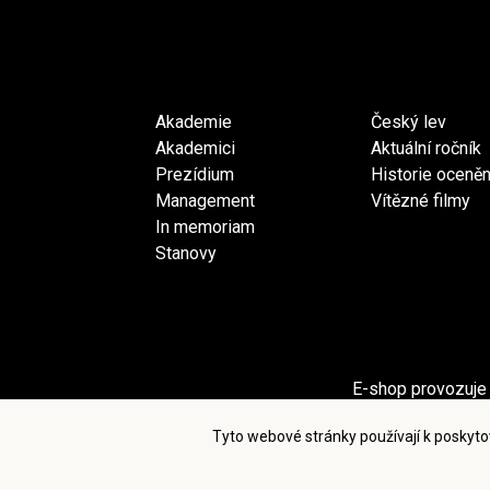
Akademie
Český lev
Akademici
Aktuální ročník
Prezídium
Historie oceněn
Management
Vítězné filmy
In memoriam
Stanovy
E-shop provozuje 
Sekci Pro akademiky provozuje spol
Tyto webové stránky používají k poskyto
Po