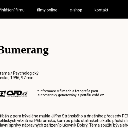
řihlášení filmu
filmy online
e-shop
kontakt
Bumerang
rama / Psychologický
esko, 1996, 97 min
* Informace o filmech a fotografie jsou
automaticky generovány z portálu
csfd.cz
.
říběh z pera bývalého mukla Jiřího Stránského a dnešního předsedy PEN-
olitických věznů na Příbramsku, kam po pádu stalinského kultu přichází
lavní správy nápravných zařízení plukovník Dobrý. Téma soužití bývalého