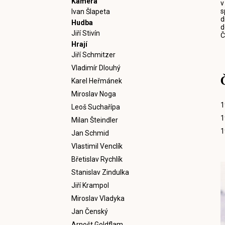
Kamera
v
s
Ivan Šlapeta
d
Hudba
d
Jiří Stivín
Č
Hrají
Jiří Schmitzer
Vladimír Dlouhý
Karel Heřmánek
Miroslav Noga
1
Leoš Suchařípa
1
Milan Šteindler
1
Jan Schmid
Vlastimil Venclík
Břetislav Rychlík
Stanislav Zindulka
Jiří Krampol
Miroslav Vladyka
Jan Čenský
Arnošt Goldflam