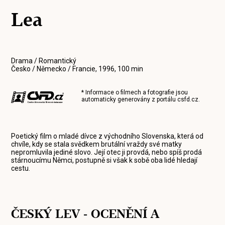
Lea
Drama / Romantický
Česko / Německo / Francie, 1996, 100 min
* Informace o filmech a fotografie jsou
automaticky generovány z portálu
csfd.cz
.
Poetický film o mladé dívce z východního Slovenska, která od
chvíle, kdy se stala svědkem brutální vraždy své matky
nepromluvila jediné slovo. Její otec ji provdá, nebo spíš prodá
stárnoucímu Němci, postupně si však k sobě oba lidé hledají
cestu.
ČESKÝ LEV - OCENĚNÍ A