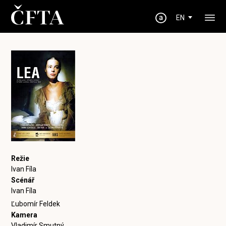
EN
Režie
Ivan Fíla
Scénář
Ivan Fíla
Ľubomír Feldek
Kamera
Vladimír Smutný