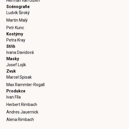
Herman van Ulzen
Scénografie
Ludvík Široký
Martin Malý
Petr Kunc
Kostýmy
Petra Kray
Střih
Ivana Davidová
Masky
Josef Lojík
Zvuk
Marcel Spisak
Max Rammler-Rogall
Produkce
Ivan Fíla
Herbert Rimbach
Andres Jauernick
Alena Rimbach