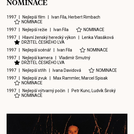
NOMINACE
1997 | Nejlepší film |
Ivan Fíla
,
Herbert Rimbach
NOMINACE
1997 | Nejlepší režie |
Ivan Fíla
NOMINACE
1997 | Hlavní ženský herecký výkon |
Lenka Vlasáková
DRŽITEL ČESKÉHO LVA
1997 | Nejlepší scénář |
Ivan Fíla
NOMINACE
1997 | Nejlepší kamera |
Vladimír Smutný
DRŽITEL ČESKÉHO LVA
1997 | Nejlepší střih |
Ivana Davidová
NOMINACE
1997 | Nejlepší zvuk |
Max Rammler
,
Marcel Spisak
NOMINACE
1997 | Nejlepší výtvarný počin |
Petr Kunc
,
Ludvík Široký
NOMINACE