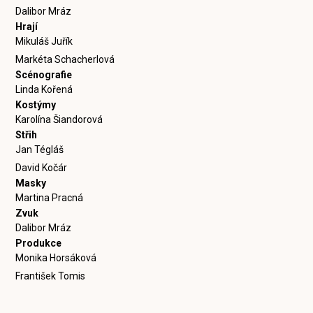
Dalibor Mráz
Hrají
Mikuláš Juřík
Markéta Schacherlová
Scénografie
Linda Kořená
Kostýmy
Karolína Šiandorová
Střih
Jan Tégláš
David Kočár
Masky
Martina Pracná
Zvuk
Dalibor Mráz
Produkce
Monika Horsáková
František Tomis