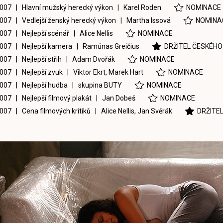
007 | Hlavní mužský herecký výkon |
Karel Roden
NOMINACE
007 | Vedlejší ženský herecký výkon |
Martha Issová
NOMINA
007 | Nejlepší scénář |
Alice Nellis
NOMINACE
007 | Nejlepší kamera |
Ramúnas Greičius
DRŽITEL ČESKÉHO
007 | Nejlepší střih |
Adam Dvořák
NOMINACE
007 | Nejlepší zvuk |
Viktor Ekrt
,
Marek Hart
NOMINACE
007 | Nejlepší hudba |
skupina BUTY
NOMINACE
007 | Nejlepší filmový plakát |
Jan Dobeš
NOMINACE
007 | Cena filmových kritiků |
Alice Nellis
,
Jan Svěrák
DRŽITE