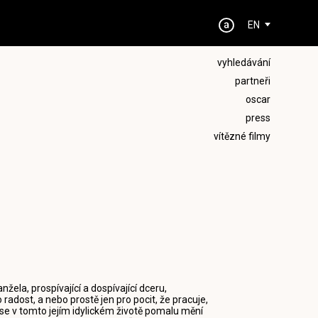
EN
vyhledávání
partneři
oscar
press
vítězné filmy
ela, prospívající a dospívající dceru,
radost, a nebo prostě jen pro pocit, že pracuje,
 se v tomto jejím idylickém životě pomalu mění