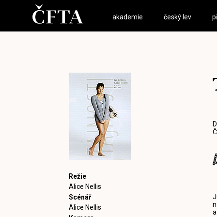
akademie
český lev
p
D
Č
Režie
Alice Nellis
J
Scénář
n
Alice Nellis
a