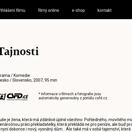
řihlášení filmu
filmy online
e-shop
kontakt
Tajnosti
rama / Komedie
esko / Slovensko, 2007, 95 min
* Informace o filmech a fotografie jsou
automaticky generovány z portálu
csfd.cz
.
ulie je žena, která má zdánlivě úplně všechno. Pohledného, movitého manž
enáročnou práci překladatelky, která překládá ne pro peníze, ale buď pro 
 nyní dokonce i nový, vysněný dům… Ale také má v sobě tajemství, které