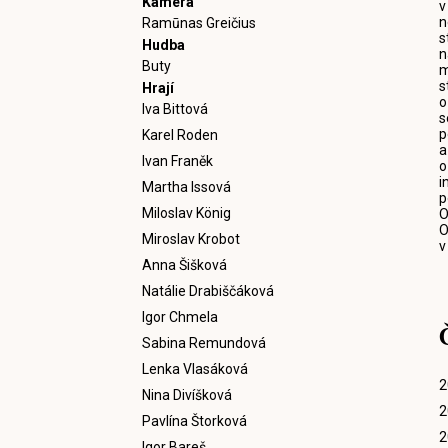
Kamera
v
n
Ramūnas Greičius
s
Hudba
n
Buty
m
s
Hrají
o
Iva Bittová
s
p
Karel Roden
a
Ivan Franěk
o
i
Martha Issová
p
Miloslav König
O
O
Miroslav Krobot
v
Anna Šišková
Natálie Drabiščáková
Igor Chmela
Sabina Remundová
Lenka Vlasáková
2
Nina Divíšková
2
Pavlína Štorková
2
Igor Bareš