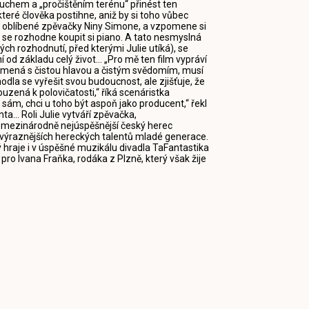
hem a „pročištěním terénu“ přinést ten
které člověka postihne, aniž by si toho vůbec
é oblíbené zpěvačky Niny Simone, a vzpomene si
 se rozhodne koupit si piano. A tato nesmyslná
ých rozhodnutí, před kterými Julie utíká), se
 od základu celý život... „Pro mě ten film vypráví
znamená s čistou hlavou a čistým svědomím, musí
hodla se vyřešit svou budoucnost, ale zjišťuje, že
zená k polovičatosti,“ říká scenáristka
t sám, chci u toho být aspoň jako producent,“ řekl
ta... Roli Julie vytváří zpěvačka,
je mezinárodně nejúspěšnější český herec
nejvýraznějších hereckých talentů mladé generace.
 hraje i v úspěšné muzikálu divadla TaFantastika
o Ivana Fraňka, rodáka z Plzně, který však žije