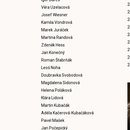
2
Věra Uzelacová
2
Josef Wiesner
2
Kamila Vondrová
2
Marek Juráček
2
Martina Randová
2
Zdeněk Hess
2
Jan Konečný
2
Roman Štabrňák
2
Leoš Noha
Doubravka Svobodová
Magdalena Sidonová
Helena Poláková
Klára Lidová
Martin Kubačák
Adéla Kačerová-Kubačáková
Pavel Mašek
Jan Počepický