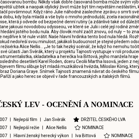
 časovanou bombu. Někdy však dobře časovaná bomba může svým výbuc
ejvětší užitek a naopak idylický život může být tím největším neštěstím, 
tačil povšimnout. Když ráno Julie náhodně zaslechne zprávu o smrti sv
a dobu, kdy byla mladá a vše bylo o mnoho jednodušší, zcela iracionálně
ise, která ji odvede od bezpečné denní rutiny (a zdánlivě také od důležit
tane jakousi novodobou odysseou, ve které se Julii i celé její rodině změní
 hledání jistého bodu nula. Aby člověk mohl začít znovu, od nuly – to 
e nejdříve k té nule vrátit. Naše hlavní hrdinka tento bod nula hledá. Roz
okud nedořeší svou minulost, jakákoli budoucnost je stejně předem odsou
 režisérka Alice Nellis... „Je to tak hezký scénář, že když ho nemohu toči
 své účasti Jan Svěrák, který u projektu Tajnosti vystupuje v roli producen
nstrumentalistka, skladatelka a herečka Iva Bittová, jejího manžela hra
osledního desetiletí Karel Roden, dceru Cecilii Martha Issová, jeden z 
bjevem filmu slibuje být mladá muzikálová hvězda, Miloslav König, který
braz Doriana Graye. Snímek Tajnosti znamená návrat do českého filmu pr
 Paříží a jako herec se objevil v řade francouzských a italských filmů.
ČESKÝ LEV - OCENĚNÍ A NOMINACE
007 | Nejlepší film |
Jan Svěrák
DRŽITEL ČESKÉHO LVA
007 | Nejlepší režie |
Alice Nellis
NOMINACE
007 | Hlavní ženský herecký výkon |
Iva Bittová
NOMINACE