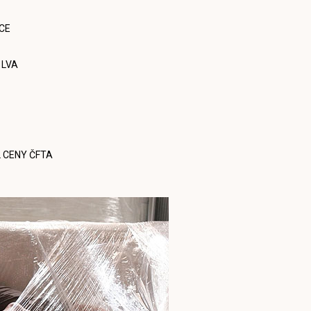
CE
 LVA
L CENY ČFTA