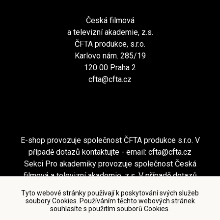
Česká filmová
a televizní akademie, z.s.
ČFTA produkce, s.r.o.
Karlovo nám. 285/19
120 00 Praha 2
cfta@cfta.cz
E-shop provozuje společnost ČFTA produkce s.r.o. V
případě dotazů kontaktujte - email:
cfta@cfta.cz
Sekci Pro akademiky provozuje společnost Česká
filmová a televizní akademie, z.s. V případě dotazů
kontaktujte - email:
cfta@cfta.cz
Tyto webové stránky používají k poskytování svých služeb
soubory Cookies. Používáním těchto webových stránek
souhlasíte s použitím souborů Cookies.
Podmínky užití a zásady ochrany osobních údajů
|