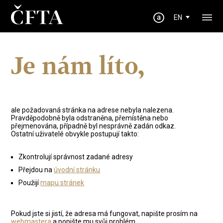
EN
Je nám líto,
ale požadovaná stránka na adrese nebyla nalezena.
Pravděpodobně byla odstraněna, přemístěna nebo
přejmenována, případně byl nesprávně zadán odkaz.
Ostatní uživatelé obvykle postupují takto:
Zkontrolují správnost zadané adresy
Přejdou na
úvodní stránku
Použijí
mapu stránek
Pokud jste si jistí, že adresa má fungovat, napište prosím na
webmastera
a popište mu svůj problém.