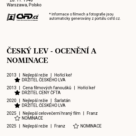
* 28. 11. 1948
Warszawa, Polsko
* Informace o filmech a fotografie jsou
automaticky generovány z portálu
csfd.cz
.
ČESKÝ LEV - OCENĚNÍ A
NOMINACE
2013 | Nejlepší režie |
Hořící keř
DRŽITEL ČESKÉHO LVA
2013 | Cena filmových fanoušků |
Hořící keř
DRŽITEL CENY ČFTA
2020 | Nejlepší režie |
Šarlatán
DRŽITEL ČESKÉHO LVA
2025 | Nejlepší celovečerní hraný film |
Franz
NOMINACE
2025 | Nejlepší režie |
Franz
NOMINACE