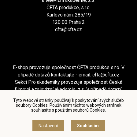
a televizní akademie, z.s.
ČFTA produkce, s.r.o.
Karlovo nám. 285/19
120 00 Praha 2
cfta@cfta.cz
E-shop provozuje společnost ČFTA produkce s.r.o. V
případě dotazů kontaktujte - email:
cfta@cfta.cz
Sekci Pro akademiky provozuje společnost Česká
filmová a televizní akademie, z.s. V případě dotazů
kontaktujte - email:
cfta@cfta.cz
Tyto webové stránky používají k poskytování svých služeb
soubory Cookies. Používáním těchto webových stránek
souhlasíte s použitím souborů Cookies.
Podmínky užití a zásady ochrany osobních údajů
|
Nastavení cookies
Nastavení
Souhlasím
© Česká filmová a televizní akademie, 2018 - 2026