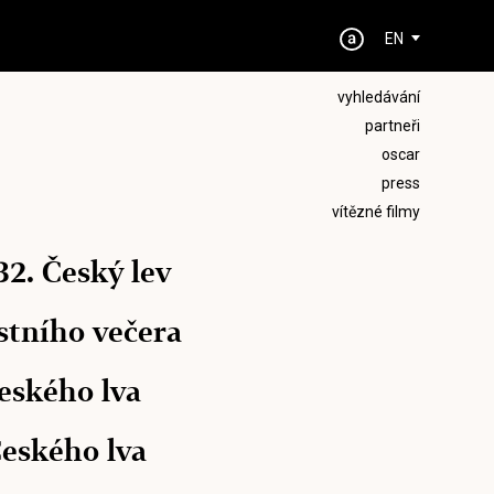
EN
vyhledávání
partneři
oscar
press
vítězné filmy
32. Český lev
stního večera
Českého lva
Českého lva