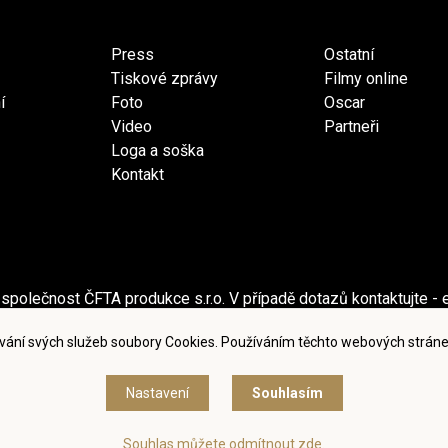
Press
Ostatní
Tiskové zprávy
Filmy online
í
Foto
Oscar
Video
Partneři
Loga a soška
Kontakt
společnost ČFTA produkce s.r.o. V případě dotazů kontaktujte - 
ečnost Česká filmová a televizní akademie, z.s. V případě dotaz
vání svých služeb soubory Cookies. Používáním těchto webových stráne
dmínky užití a zásady ochrany osobních údajů
|
Nastavení cook
Nastavení
Souhlasím
© Česká filmová a televizní akademie, 2018 - 2026
Souhlas můžete odmítnout zde.