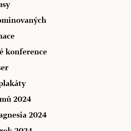
usy
ominovaných
nace
é konference
ser
plakáty
lmů 2024
agnesia 2024
 rok 2024