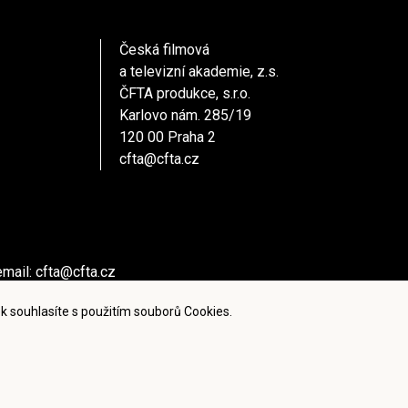
Česká filmová
a televizní akademie, z.s.
ČFTA produkce, s.r.o.
Karlovo nám. 285/19
120 00 Praha 2
cfta@cfta.cz
email:
cfta@cfta.cz
ů kontaktujte - email:
cfta@cfta.cz
k souhlasíte s použitím souborů Cookies.
ies