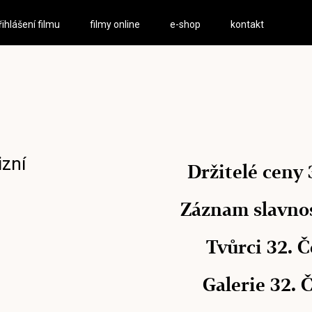
řihlášení filmu
filmy online
e-shop
kontakt
izní
Držitelé ceny 
Záznam slavno
Tvůrci 32. 
Galerie 32. 