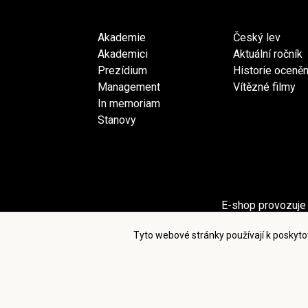
Akademie
Český lev
Akademici
Aktuální ročník
Prezídium
Historie oceněn
Management
Vítězné filmy
In memoriam
Stanovy
E-shop provozuje 
Sekci Pro akademiky provozuje spol
Tyto webové stránky používají k poskyto
Po