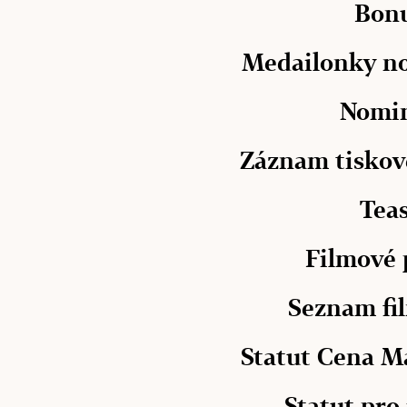
Bon
Medailonky n
Nomi
Záznam tiskov
Tea
Filmové 
Seznam fi
Statut Cena M
Statut pro