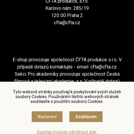
ČFTA produkce, s.r.o.
Karlovo nám. 285/19
120 00 Praha 2
cfta@cfta.cz
E-shop provozuje společnost ČFTA produkce s.r.o. V
případě dotazů kontaktujte - email:
cfta@cfta.cz
Sekci Pro akademiky provozuje společnost Česká
filmová a televizní akademie, z.s. V případě dotazů
kontaktujte - email:
cfta@cfta.cz
Tyto webové stránky používají k poskytování svých služeb
soubory Cookies. Používáním těchto webových stránek
souhlasíte s použitím souborů Cookies.
Podmínky užití a zásady ochrany osobních údajů
|
Nastavení cookies
Nastavení
Souhlasím
© Česká filmová a televizní akademie, 2018 - 2026
Souhlas můžete odmítnout zde.