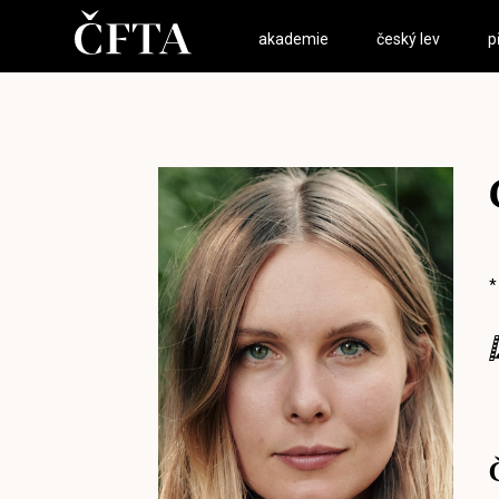
akademie
český lev
p
*