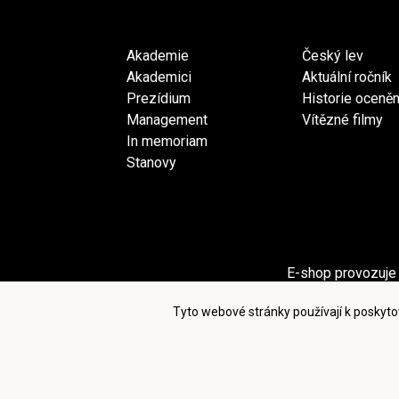
Akademie
Český lev
Akademici
Aktuální ročník
Prezídium
Historie oceněn
Management
Vítězné filmy
In memoriam
Stanovy
E-shop provozuje 
Sekci Pro akademiky provozuje spol
Tyto webové stránky používají k poskyto
Po