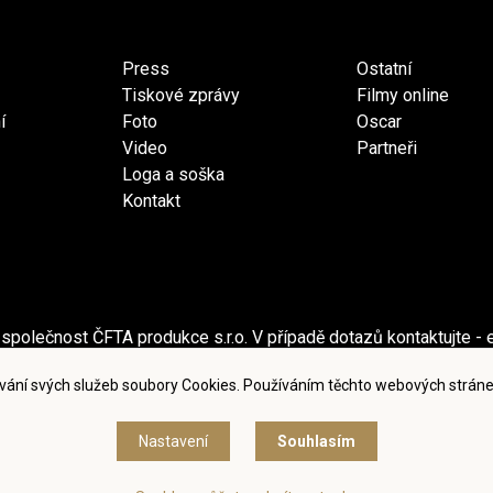
Press
Ostatní
Tiskové zprávy
Filmy online
í
Foto
Oscar
Video
Partneři
Loga a soška
Kontakt
společnost ČFTA produkce s.r.o. V případě dotazů kontaktujte - 
ečnost Česká filmová a televizní akademie, z.s. V případě dotaz
vání svých služeb soubory Cookies. Používáním těchto webových stráne
dmínky užití a zásady ochrany osobních údajů
|
Nastavení cook
Nastavení
Souhlasím
© Česká filmová a televizní akademie, 2018 - 2026