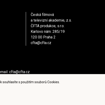
Česká filmová
a televizní akademie, z.s.
ČFTA produkce, s.r.o.
Karlovo nám. 285/19
120 00 Praha 2
cfta@cfta.cz
email:
cfta@cfta.cz
ů kontaktujte - email:
cfta@cfta.cz
k souhlasíte s použitím souborů Cookies.
ies