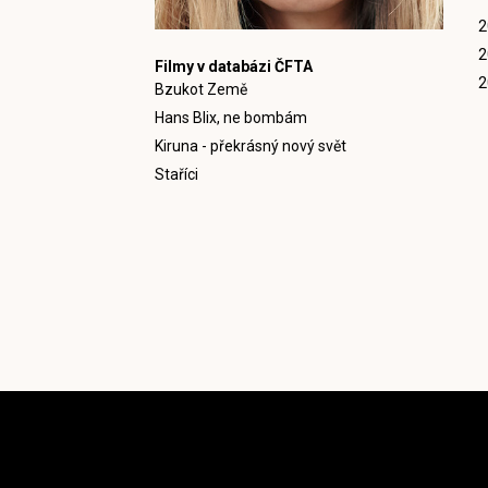
2
2
Filmy v databázi ČFTA
2
Bzukot Země
Hans Blix, ne bombám
Kiruna - překrásný nový svět
Staříci