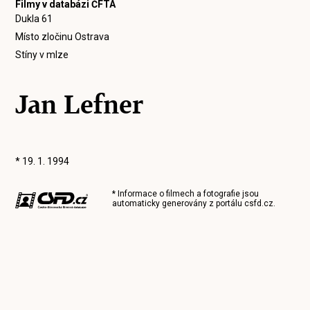
Filmy v databázi ČFTA
Dukla 61
Místo zločinu Ostrava
Stíny v mlze
Jan Lefner
* 19. 1. 1994
* Informace o filmech a fotografie jsou
automaticky generovány z portálu
csfd.cz
.