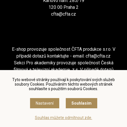
Karlovo nám. 285/19
120 00 Praha 2
cfta@cfta.cz
E-shop provozuje společnost ČFTA produkce s.r.o. V
případě dotazů kontaktujte - email:
cfta@cfta.cz
Sekci Pro akademiky provozuje společnost Česká
filmová a televizní akademie, z.s. V případě dotazů
kontaktujte - email:
cfta@cfta.cz
Tyto webové stránky používají k poskytování svých služeb
soubory Cookies. Používáním těchto webových stránek
souhlasíte s použitím souborů Cookies.
Podmínky užití a zásady ochrany osobních údajů
|
Nastavení cookies
Nastavení
Souhlasím
© Česká filmová a televizní akademie, 2018 - 2026
Souhlas můžete odmítnout zde.