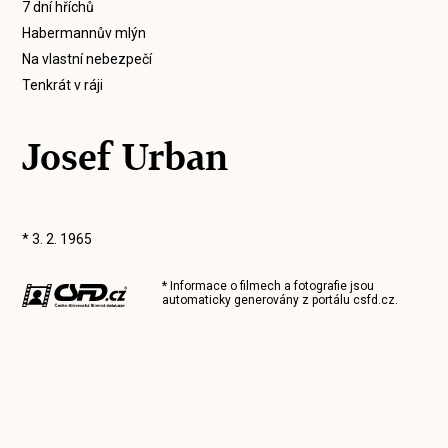
7 dní hříchů
Habermannův mlýn
Na vlastní nebezpečí
Tenkrát v ráji
Josef Urban
* 3. 2. 1965
* Informace o filmech a fotografie jsou
automaticky generovány z portálu
csfd.cz
.