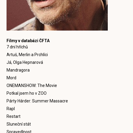
Filmy v databázi ČFTA
7 dní hříchů
Artuš, Merlin a Prchlíci
Já, Olga Hepnarová
Mandragora
Mord
ONEMANSHOW: The Movie
Potkal jsem ho v ZOO
Párty Hárder: Summer Massacre
Rapl
Restart
Sluneční stát
Spravedlnost