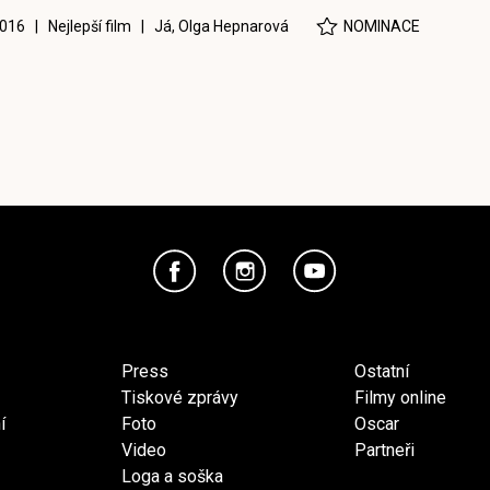
016 | Nejlepší film |
Já, Olga Hepnarová
NOMINACE
Press
Ostatní
Tiskové zprávy
Filmy online
í
Foto
Oscar
Video
Partneři
Loga a soška