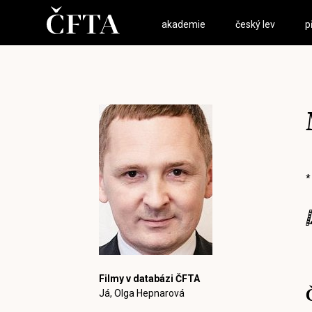
akademie
český lev
p
*
Filmy v databázi ČFTA
Já, Olga Hepnarová