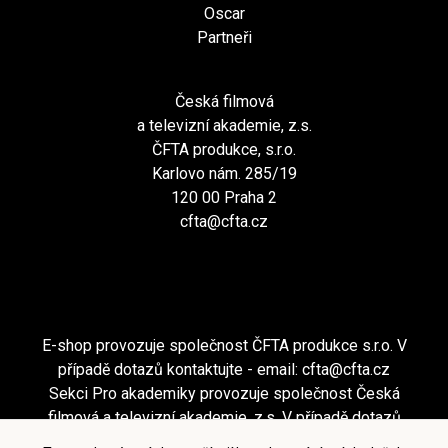
Oscar
Partneři
Česká filmová
a televizní akademie, z.s.
ČFTA produkce, s.r.o.
Karlovo nám. 285/19
120 00 Praha 2
cfta@cfta.cz
E-shop provozuje společnost ČFTA produkce s.r.o. V
případě dotazů kontaktujte - email:
cfta@cfta.cz
Sekci Pro akademiky provozuje společnost Česká
filmová a televizní akademie, z.s. V případě dotazů
kontaktujte - email:
cfta@cfta.cz