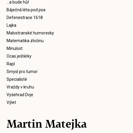
...a bude hůř
Báječná léta pod psa
Defenestrace 1618
Lajka
Malostranské humoresky
Matematika zločinu
Minulost
Ocas ještěrky
Rapl
Smysl pro tumor
Specialisté
Vraždy v kruhu
Vyšehrad Dvje
Výlet
Martin Matejka