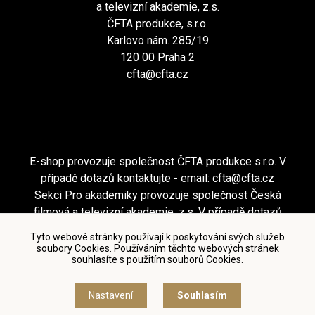
a televizní akademie, z.s.
ČFTA produkce, s.r.o.
Karlovo nám. 285/19
120 00 Praha 2
cfta@cfta.cz
E-shop provozuje společnost ČFTA produkce s.r.o. V
případě dotazů kontaktujte - email:
cfta@cfta.cz
Sekci Pro akademiky provozuje společnost Česká
filmová a televizní akademie, z.s. V případě dotazů
kontaktujte - email:
cfta@cfta.cz
Tyto webové stránky používají k poskytování svých služeb
soubory Cookies. Používáním těchto webových stránek
souhlasíte s použitím souborů Cookies.
Podmínky užití a zásady ochrany osobních údajů
|
Nastavení cookies
Nastavení
Souhlasím
© Česká filmová a televizní akademie, 2018 - 2026