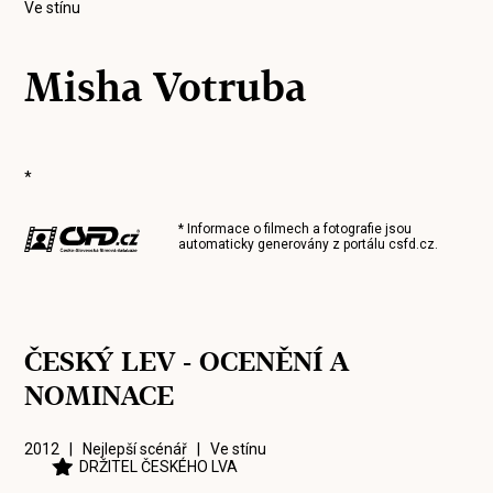
Ve stínu
Misha Votruba
*
* Informace o filmech a fotografie jsou
automaticky generovány z portálu
csfd.cz
.
ČESKÝ LEV - OCENĚNÍ A
NOMINACE
2012 | Nejlepší scénář |
Ve stínu
DRŽITEL ČESKÉHO LVA