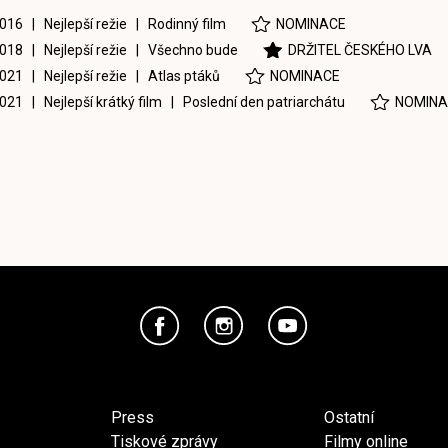
016 | Nejlepší režie |
Rodinný film
NOMINACE
018 | Nejlepší režie |
Všechno bude
DRŽITEL ČESKÉHO LVA
021 | Nejlepší režie |
Atlas ptáků
NOMINACE
021 | Nejlepší krátký film |
Poslední den patriarchátu
NOMINA
Press
Ostatní
Tiskové zprávy
Filmy online