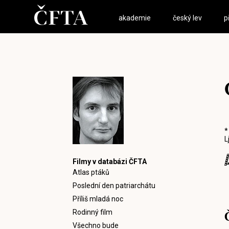
akademie
český lev
p
*
L
Filmy v databázi ČFTA
Atlas ptáků
Poslední den patriarchátu
Příliš mladá noc
Rodinný film
Všechno bude