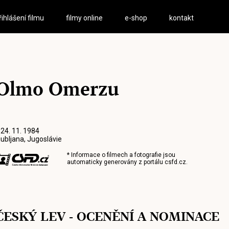
řihlášení filmu
filmy online
e-shop
kontakt
Olmo Omerzu
 24. 11. 1984
jubljana, Jugoslávie
* Informace o filmech a fotografie jsou
automaticky generovány z portálu
csfd.cz
.
ČESKÝ LEV - OCENĚNÍ A NOMINACE