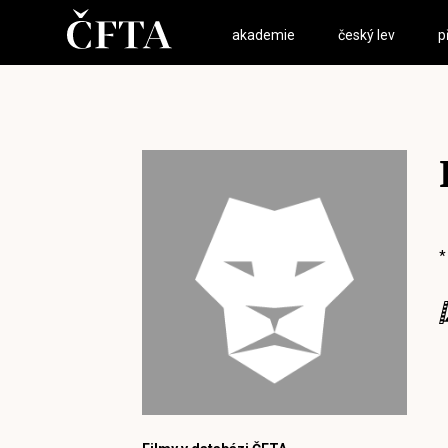
akademie
český lev
p
*