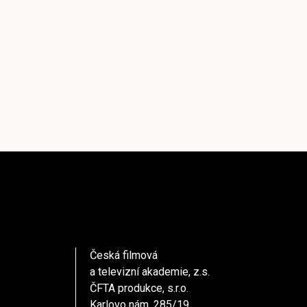
Česká filmová
a televizní akademie, z.s.
ČFTA produkce, s.r.o.
Karlovo nám. 285/19