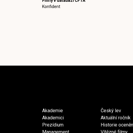
Filmy v databázi ČFTA
Konfident
Akademie
Český lev
Akademici
Aktuální ročník
Prezídium
Historie oceněn
Management
Vítězné filmy