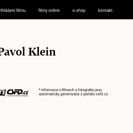
řihlášení filmu
filmy online
e-shop
kontakt
Pavol Klein
* Informace o filmech a fotografie jsou
automaticky generovány z portálu
csfd.cz
.