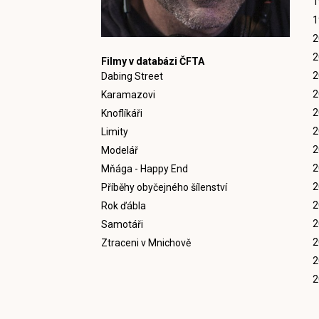
1
1
2
2
Filmy v databázi ČFTA
2
Dabing Street
2
Karamazovi
2
Knoflíkáři
2
Limity
2
Modelář
2
Mňága - Happy End
2
Příběhy obyčejného šílenství
2
Rok ďábla
2
Samotáři
2
Ztraceni v Mnichově
2
2