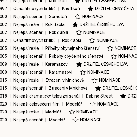
997 | Nejlepší scénář |
Knoflíkáři
DRŽITEL ČESKÉHO LVA
997 | Cena filmových kritiků |
Knoflíkáři
DRŽITEL CENY ČFTA
000 | Nejlepší scénář |
Samotáři
NOMINACE
002 | Nejlepší režie |
Rok ďábla
DRŽITEL ČESKÉHO LVA
002 | Nejlepší scénář |
Rok ďábla
NOMINACE
002 | Cena filmových kritiků |
Rok ďábla
NOMINACE
005 | Nejlepší režie |
Příběhy obyčejného šílenství
NOMINACE
005 | Nejlepší scénář |
Příběhy obyčejného šílenství
NOMINA
008 | Nejlepší režie |
Karamazovi
DRŽITEL ČESKÉHO LVA
008 | Nejlepší scénář |
Karamazovi
NOMINACE
015 | Nejlepší režie |
Ztraceni v Mnichově
NOMINACE
015 | Nejlepší scénář |
Ztraceni v Mnichově
DRŽITEL ČESKÉH
018 | Nejlepší dramatický televizní seriál |
Dabing Street
DRŽ
020 | Nejlepší celovečerní film |
Modelář
NOMINACE
020 | Nejlepší režie |
Modelář
NOMINACE
020 | Nejlepší scénář |
Modelář
NOMINACE