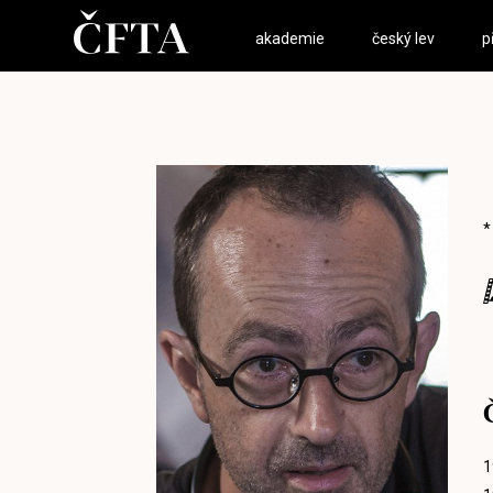
akademie
český lev
p
*
1