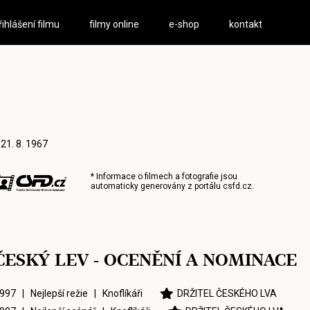
řihlášení filmu
filmy online
e-shop
kontakt
 21. 8. 1967
* Informace o filmech a fotografie jsou
automaticky generovány z portálu
csfd.cz
.
ČESKÝ LEV - OCENĚNÍ A NOMINACE
997 | Nejlepší režie |
Knoflíkáři
DRŽITEL ČESKÉHO LVA