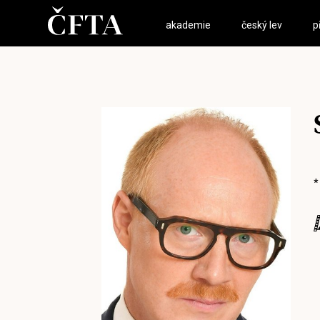
akademie
český lev
p
*