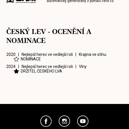
automaticky generovány z portálu
csfd.cz
.
ČESKÝ LEV - OCENĚNÍ A
NOMINACE
2020 | Nejlepší herec ve vedlejší roli |
Krajina ve stínu
NOMINACE
2024 | Nejlepší herec ve vedlejší roli |
Vlny
DRŽITEL ČESKÉHO LVA