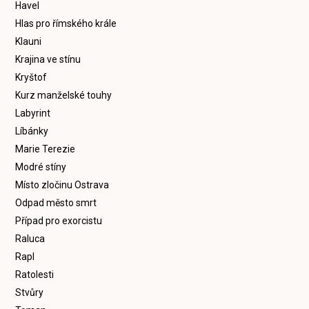
Havel
Hlas pro římského krále
Klauni
Krajina ve stínu
Kryštof
Kurz manželské touhy
Labyrint
Líbánky
Marie Terezie
Modré stíny
Místo zločinu Ostrava
Odpad město smrt
Případ pro exorcistu
Raluca
Rapl
Ratolesti
Stvůry