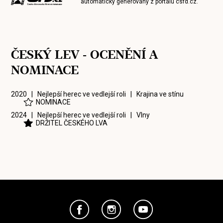
automaticky generovány z portálu
csfd.cz
.
ČESKÝ LEV - OCENĚNÍ A
NOMINACE
2020 | Nejlepší herec ve vedlejší roli |
Krajina ve stínu
NOMINACE
2024 | Nejlepší herec ve vedlejší roli |
Vlny
DRŽITEL ČESKÉHO LVA