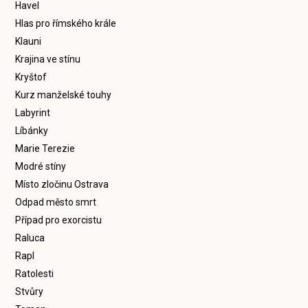
Havel
Hlas pro římského krále
Klauni
Krajina ve stínu
Kryštof
Kurz manželské touhy
Labyrint
Líbánky
Marie Terezie
Modré stíny
Místo zločinu Ostrava
Odpad město smrt
Případ pro exorcistu
Raluca
Rapl
Ratolesti
Stvůry