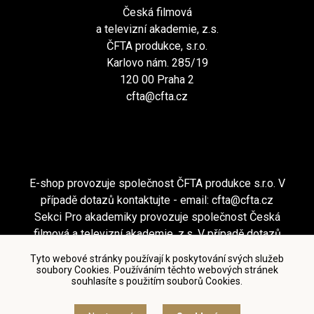
Česká filmová
a televizní akademie, z.s.
ČFTA produkce, s.r.o.
Karlovo nám. 285/19
120 00 Praha 2
cfta@cfta.cz
E-shop provozuje společnost ČFTA produkce s.r.o. V
případě dotazů kontaktujte - email:
cfta@cfta.cz
Sekci Pro akademiky provozuje společnost Česká
filmová a televizní akademie, z.s. V případě dotazů
kontaktujte - email:
cfta@cfta.cz
Tyto webové stránky používají k poskytování svých služeb
soubory Cookies. Používáním těchto webových stránek
souhlasíte s použitím souborů Cookies.
Podmínky užití a zásady ochrany osobních údajů
|
Nastavení cookies