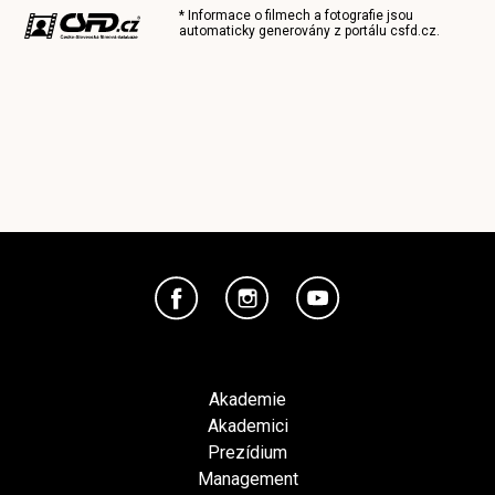
* Informace o filmech a fotografie jsou
automaticky generovány z portálu
csfd.cz
.
Akademie
Akademici
Prezídium
Management