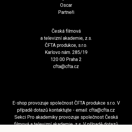
Oscar
Partneři
Česká filmová
a televizní akademie, z.s.
ČFTA produkce, s.r.o.
Karlovo nám. 285/19
120 00 Praha 2
cfta@cfta.cz
E-shop provozuje společnost ČFTA produkce s.r.o. V
případě dotazů kontaktujte - email:
cfta@cfta.cz
Sekci Pro akademiky provozuje společnost Česká
filmová a televizní akademie, z.s. V případě dotazů
kontaktujte - email:
cfta@cfta.cz