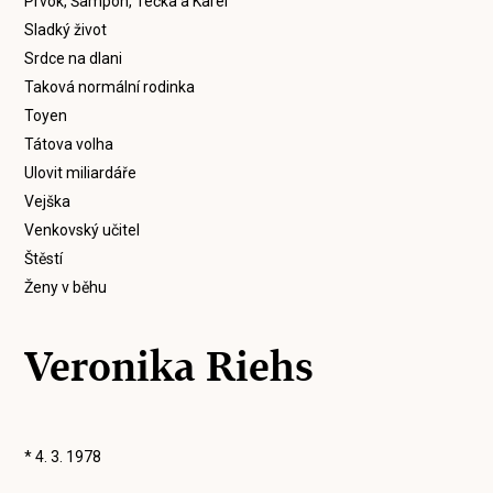
Prvok, Šampón, Tečka a Karel
Sladký život
Srdce na dlani
Taková normální rodinka
Toyen
Tátova volha
Ulovit miliardáře
Vejška
Venkovský učitel
Štěstí
Ženy v běhu
Veronika Riehs
* 4. 3. 1978