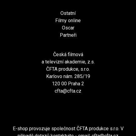
Ostatní
Filmy online
Oscar
Partneři
Česká filmová
a televizní akademie, z.s.
ČFTA produkce, s.r.o.
Karlovo nám. 285/19
120 00 Praha 2
cfta@cfta.cz
E-shop provozuje společnost ČFTA produkce s.r.o. V
případě dotazů kontaktujte - email:
cfta@cfta.cz