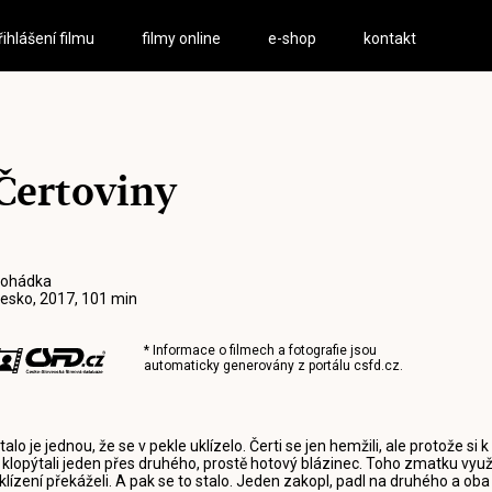
řihlášení filmu
filmy online
e-shop
kontakt
Čertoviny
ohádka
esko, 2017, 101 min
* Informace o filmech a fotografie jsou
automaticky generovány z portálu
csfd.cz
.
talo je jednou, že se v pekle uklízelo. Čerti se jen hemžili, ale protože si
 klopýtali jeden přes druhého, prostě hotový blázinec. Toho zmatku využili 
klízení překáželi. A pak se to stalo. Jeden zakopl, padl na druhého a oba p