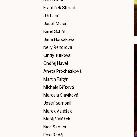
František Strnad
Jiří Laně
Josef Melen
Karel Schůt
Jana Horsáková
Nelly Řehořová
Cindy Turková
Ondřej Havel
Aneta Procházková
Martin Faltýn
Michala Břízová
Marcela Slavíková
Josef Šamonil
Marek Valášek
Matěj Valášek
Nico Santini
Emil Roděj