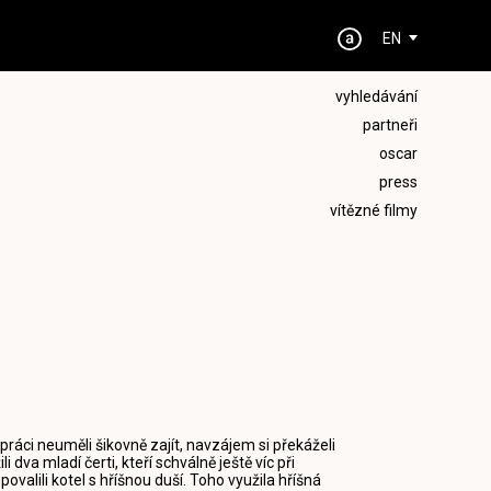
EN
vyhledávání
partneři
oscar
press
vítězné filmy
 k práci neuměli šikovně zajít, navzájem si překáželi
dva mladí čerti, kteří schválně ještě víc při
ovalili kotel s hříšnou duší. Toho využila hříšná