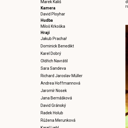
Marek Kališ
d
r
Kamera
David Ployhar
Hudba
Miloš Krkoška
Hrají
Jakub Prachař
Dominick Benedikt
Karel Dobrý
Oldřich Navrátil
Sara Sandeva
Richard Jaroslav Müller
Andrea Hoffmannová
Jaromír Nosek
Jana Bernášková
David Gránský
Radek Holub
Růžena Merunková
Karel Liebl