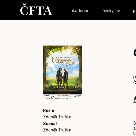
akademie
český lev
p
P
Č
Režie
Zdeněk Troška
S
Scénář
a
Zdeněk Troška
u