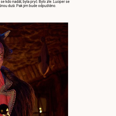
se kdo nadál, byla pryč. Bylo zle. Luciper se
říšnou duši. Pak jim bude odpuštěno.