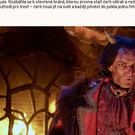
uše. Rozběhla se k otevřené bráně, kterou zrovna staří čerti větrali a než 
ozhodl pro trest – čerti musí jít na svět a každý přivést do pekla jednu h