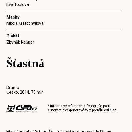
Eva Toulová
Masky
Nikola Kratochvilová
Plakát
Zbyněk Nešpor
Šťastná
Drama
Česko, 2014, 75 min
* Informace o filmech a fotografie jsou
automaticky generovány z portálu
csfd.cz
.
Hlavní hrdinka Viktorie Šťastná odjíždí studovat do Prahy