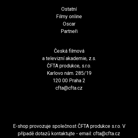
Ostatní
Filmy online
Oscar
Partneři
Česká filmová
a televizní akademie, z.s.
ČFTA produkce, s.r.o.
Karlovo nám. 285/19
120 00 Praha 2
cfta@cfta.cz
E-shop provozuje společnost ČFTA produkce s.r.o. V
případě dotazů kontaktujte - email:
cfta@cfta.cz