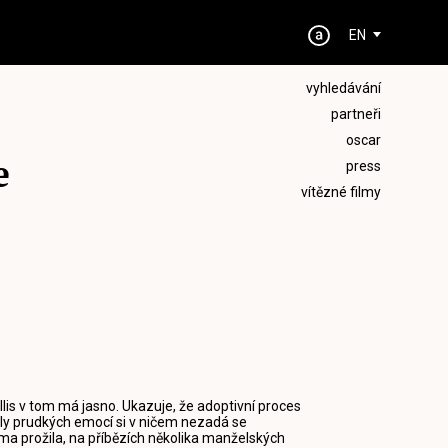
EN
vyhledávání
partneři
oscar
e
press
vítězné filmy
lis v tom má jasno. Ukazuje, že adoptivní proces
ly prudkých emocí si v ničem nezadá se
ama prožila, na příbězích několika manželských