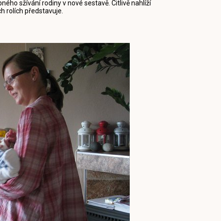
pného sžívání rodiny v nové sestavě. Citlivě nahlíží
h rolích představuje.