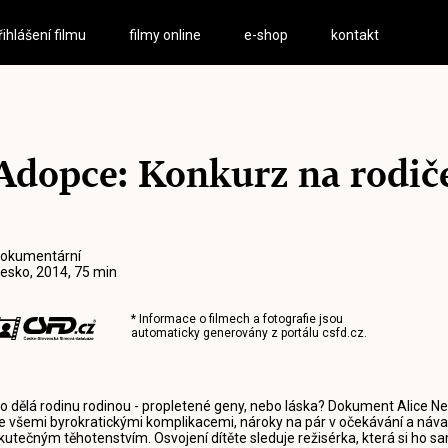
řihlášení filmu
filmy online
e-shop
kontakt
Adopce: Konkurz na rodič
okumentární
esko, 2014, 75 min
* Informace o filmech a fotografie jsou
automaticky generovány z portálu
csfd.cz
.
o dělá rodinu rodinou - propletené geny, nebo láska? Dokument Alice Nel
e všemi byrokratickými komplikacemi, nároky na pár v očekávání a náva
kutečným těhotenstvím. Osvojení dítěte sleduje režisérka, která si ho s