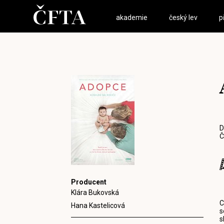
akademie
český lev
p
D
Č
Producent
Klára Bukovská
C
Hana Kastelicová
s
s