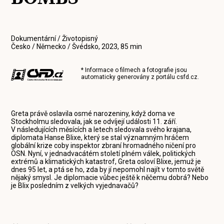
Dokumentární / Životopisný
Česko / Německo / Švédsko, 2023, 85 min
* Informace o filmech a fotografie jsou
automaticky generovány z portálu
csfd.cz
.
Greta právě oslavila osmé narozeniny, když doma ve
Stockholmu sledovala, jak se odvíjejí události 11. září.
V následujících měsících a letech sledovala svého krajana,
diplomata Hanse Blixe, který se stal významným hráčem
globální krize coby inspektor zbraní hromadného ničení pro
OSN. Nyní, v jednadvacátém století plném válek, politických
extrémů a klimatických katastrof, Greta osloví Blixe, jemuž je
dnes 95 let, a ptá se ho, zda by jí nepomohl najít v tomto světě
nějaký smysl. Je diplomacie vůbec ještě k něčemu dobrá? Nebo
je Blix posledním z velkých vyjednavačů?