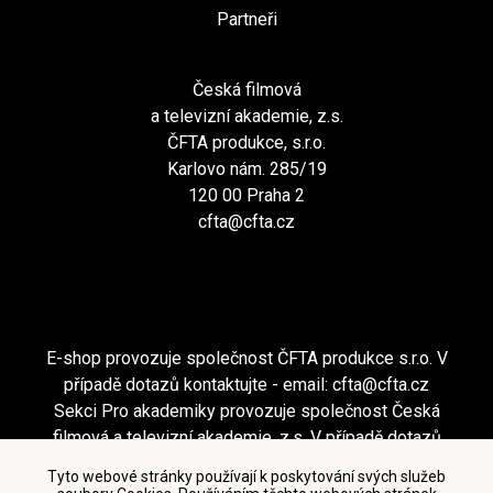
Partneři
Česká filmová
a televizní akademie, z.s.
ČFTA produkce, s.r.o.
Karlovo nám. 285/19
120 00 Praha 2
cfta@cfta.cz
E-shop provozuje společnost ČFTA produkce s.r.o. V
případě dotazů kontaktujte - email:
cfta@cfta.cz
Sekci Pro akademiky provozuje společnost Česká
filmová a televizní akademie, z.s. V případě dotazů
kontaktujte - email:
cfta@cfta.cz
Tyto webové stránky používají k poskytování svých služeb