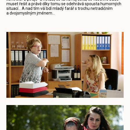
muset řešit a právě díky tomu se odehrává spousta humorných
situací... A nad tím vší bdí mladý farář s trochu netradičním
a dvojsmyslným jménem...