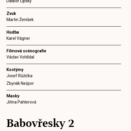
Dalibor Lipský
Zvuk
Martin Ženíšek
Hudba
Karel Vágner
Filmová scénografie
Václav Vohlídal
Kostýmy
Josef Růžička
Zbyněk Nešpor
Masky
Jiřina Pahlerová
Babovřesky 2