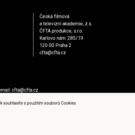
Česká filmová
a televizní akademie, z.s.
ČFTA produkce, s.r.o.
Karlovo nám. 285/19
120 00 Praha 2
cfta@cfta.cz
email:
cfta@cfta.cz
ů kontaktujte - email:
cfta@cfta.cz
k souhlasíte s použitím souborů Cookies.
ies