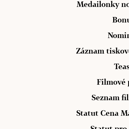
Medailonky n
Bon
Nomi
Záznam tiskov
Tea
Filmové 
Seznam fi
Statut Cena M
Statut pro