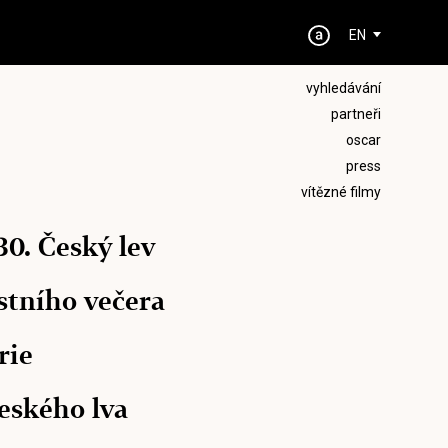
EN
vyhledávání
partneři
oscar
press
vítězné filmy
30. Český lev
stního večera
rie
Českého lva