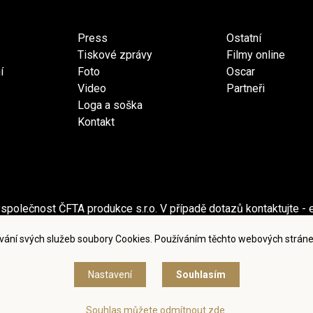
Press
Ostatní
Tiskové zprávy
Filmy online
í
Foto
Oscar
Video
Partneři
Loga a soška
Kontakt
společnost ČFTA produkce s.r.o. V případě dotazů kontaktujte - 
ečnost Česká filmová a televizní akademie, z.s. V případě dotaz
vání svých služeb soubory Cookies. Používáním těchto webových stráne
dmínky užití a zásady ochrany osobních údajů
|
Nastavení cook
Nastavení
Souhlasím
© Česká filmová a televizní akademie, 2018 - 2026
Souhlas můžete odmítnout zde.