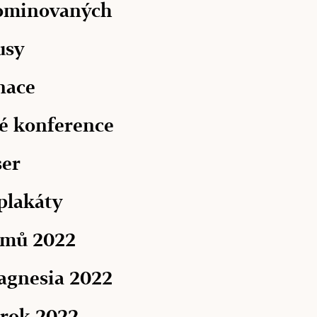
ominovaných
usy
nace
é konference
ser
plakáty
lmů 2022
agnesia 2022
 rok 2022