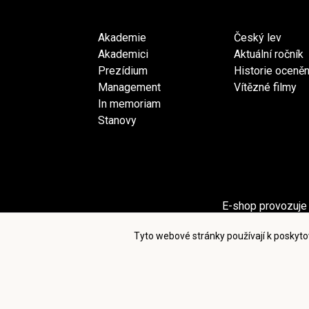
Akademie
Český lev
Akademici
Aktuální ročník
Prezídium
Historie oceněn
Management
Vítězné filmy
In memoriam
Stanovy
E-shop provozuje 
Sekci Pro akademiky provozuje spol
Tyto webové stránky používají k poskyto
Po