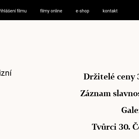
řihlášení filmu
filmy online
e-shop
kontakt
izní
Držitelé ceny 
Záznam slavno
Gale
Tvůrci 30. 