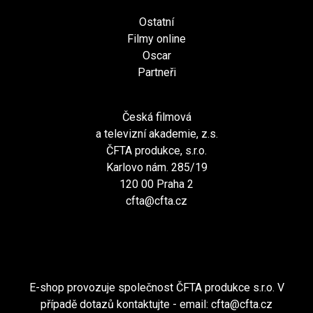
Ostatní
Filmy online
Oscar
Partneři
Česká filmová
a televizní akademie, z.s.
ČFTA produkce, s.r.o.
Karlovo nám. 285/19
120 00 Praha 2
cfta@cfta.cz
E-shop provozuje společnost ČFTA produkce s.r.o. V
případě dotazů kontaktujte - email:
cfta@cfta.cz