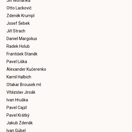
Jiří Wohanka
Otto Lackovič
Zdeněk Krumpl
Josef Šebek
Jiří Strach
Daniel Margolius
Radek Holub
František Staněk
Pavel Liška
Alexander Kučerenko
Kamil Halbich
Otakar Brousek ml.
Vítězslav Jirsák
Ivan Hruška
Pavel Cajzl
Pavel Krátký
Jakub Zdeněk
Ivan Gübel