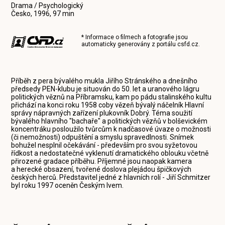
Drama / Psychologický
Česko, 1996, 97 min
* Informace o filmech a fotografie jsou
automaticky generovány z portálu
csfd.cz
.
Příběh z pera bývalého mukla Jiřího Stránského a dnešního
předsedy PEN-klubu je situován do 50. let a uranového lágru
politických věznů na Příbramsku, kam po pádu stalinského kultu
přichází na konci roku 1958 coby vězeň bývalý náčelník Hlavní
správy nápravných zařízení plukovník Dobrý. Téma soužití
bývalého hlavního "bachaře" a politických vězňů v bolševickém
koncentráku posloužilo tvůrcům k nadčasové úvaze o možnosti
(či nemožnosti) odpuštění a smyslu spravedlnosti. Snímek
bohužel nesplnil očekávání - především pro svou syžetovou
řídkost a nedostatečné vyklenutí dramatického oblouku včetně
přirozené gradace příběhu. Příjemné jsou naopak kamera
a herecké obsazení, tvořené doslova plejádou špičkových
českých herců. Představitel jedné z hlavních rolí - Jiří Schmitzer
byl roku 1997 oceněn Českým lvem.