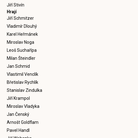
Jiří Stivín
Hrají
Jiří Schmitzer
Vladimír Dlouhý
Karel Heřmánek
Miroslav Noga
Leoš Suchařípa
Milan Šteindler
Jan Schmid
Vlastimil Venclík
Břetislav Rychlík
Stanislav Zindulka
Jiří Krampol
Miroslav Vladyka
Jan Čenský
Arnošt Goldflam
Pavel Handl