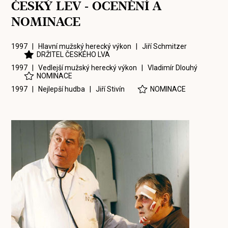
ČESKÝ LEV - OCENĚNÍ A
NOMINACE
1997 | Hlavní mužský herecký výkon |
Jiří Schmitzer
DRŽITEL ČESKÉHO LVA
1997 | Vedlejší mužský herecký výkon |
Vladimír Dlouhý
NOMINACE
1997 | Nejlepší hudba |
Jiří Stivín
NOMINACE