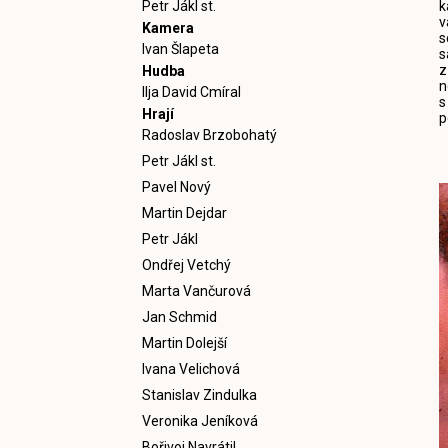
Petr Jákl st.
k
v
Kamera
s
Ivan Šlapeta
s
z
Hudba
n
Ilja David Cmíral
s
Hrají
p
Radoslav Brzobohatý
Petr Jákl st.
Pavel Nový
Martin Dejdar
Petr Jákl
Ondřej Vetchý
Marta Vančurová
Jan Schmid
Martin Dolejší
Ivana Velichová
Stanislav Zindulka
Veronika Jeníková
Bořivoj Navrátil