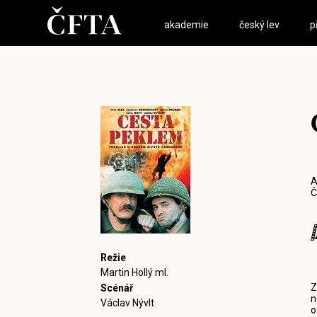
akademie
český lev
p
A
Č
Režie
Martin Hollý ml.
Z
Scénář
n
Václav Nývlt
o