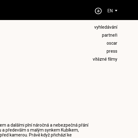
EN
vyhledávání
partneři
oscar
press
vítězné filmy
kem a dalšími plní náročná a nebezpečná přání
enou a především s malým synkem Kubíkem,
 před kamerou. Právě když přichází ke