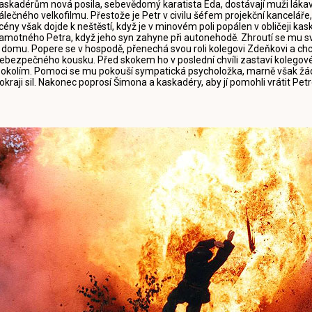
askadérům nová posila, sebevědomý karatista Eda, dostávají muži láka
álečného velkofilmu. Přestože je Petr v civilu šéfem projekční kancelář
cény však dojde k neštěstí, když je v minovém poli popálen v obličeji k
amotného Petra, když jeho syn zahyne při autonehodě. Zhroutí se mu sv
 domu. Popere se v hospodě, přenechá svou roli kolegovi Zdeňkovi a chce
ebezpečného kousku. Před skokem ho v poslední chvíli zastaví kolegov
 okolím. Pomoci se mu pokouší sympatická psycholožka, marně však žá
okraji sil. Nakonec poprosí Šimona a kaskadéry, aby jí pomohli vrátit Petro