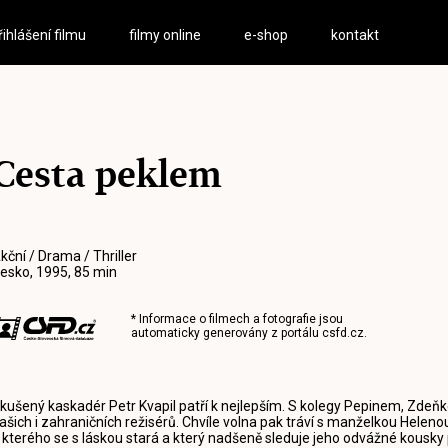
řihlášení filmu
filmy online
e-shop
kontakt
Cesta peklem
kční / Drama / Thriller
esko, 1995, 85 min
* Informace o filmech a fotografie jsou
automaticky generovány z portálu
csfd.cz
.
kušený kaskadér Petr Kvapil patří k nejlepším. S kolegy Pepinem, Zdeň
ašich i zahraničních režisérů. Chvíle volna pak tráví s manželkou Hel
 kterého se s láskou stará a který nadšeně sleduje jeho odvážné kousky