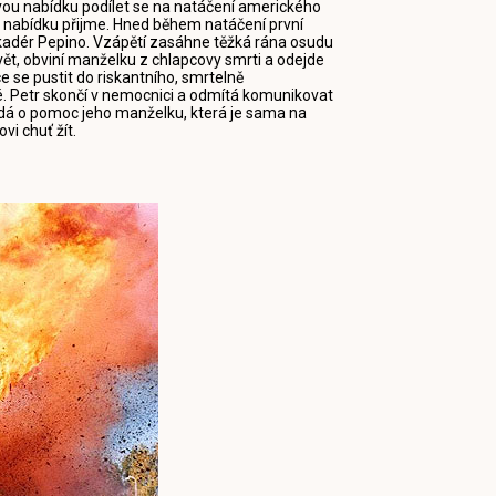
vou nabídku podílet se na natáčení amerického
e, nabídku přijme. Hned během natáčení první
askadér Pepino. Vzápětí zasáhne těžká rána osudu
ět, obviní manželku z chlapcovy smrti a odejde
 se pustit do riskantního, smrtelně
é. Petr skončí v nemocnici a odmítá komunikovat
dá o pomoc jeho manželku, která je sama na
vi chuť žít.