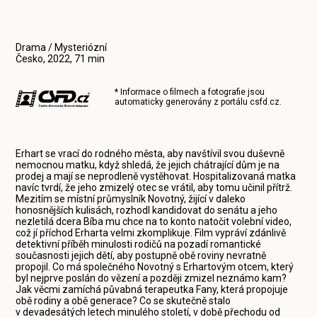
Drama / Mysteriózní
Česko, 2022, 71 min
* Informace o filmech a fotografie jsou
automaticky generovány z portálu
csfd.cz
.
Erhart se vrací do rodného města, aby navštívil svou duševně
nemocnou matku, když shledá, že jejich chátrající dům je na
prodej a mají se neprodleně vystěhovat. Hospitalizovaná matka
navíc tvrdí, že jeho zmizelý otec se vrátil, aby tomu učinil přítrž.
Mezitím se místní průmyslník Novotný, žijící v daleko
honosnějších kulisách, rozhodl kandidovat do senátu a jeho
nezletilá dcera Bíba mu chce na to konto natočit volební video,
což jí příchod Erharta velmi zkomplikuje. Film vypráví zdánlivě
detektivní příběh minulosti rodičů na pozadí romantické
současnosti jejich dětí, aby postupně obě roviny nevratně
propojil. Co má společného Novotný s Erhartovým otcem, který
byl nejprve poslán do vězení a později zmizel neznámo kam?
Jak věcmi zamíchá půvabná terapeutka Fany, která propojuje
obě rodiny a obě generace? Co se skutečně stalo
v devadesátých letech minulého století, v době přechodu od