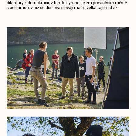
diktatury k demokracii, v tomto symbolickém provinčním městě
s ocelárnou, v níž se doslova slévají malá i velká tajemství?