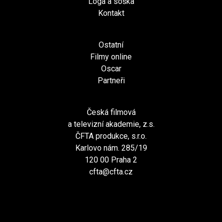
Loga a soška
Kontakt
Ostatní
Filmy online
Oscar
Partneři
Česká filmová
a televizní akademie, z.s.
ČFTA produkce, s.r.o.
Karlovo nám. 285/19
120 00 Praha 2
cfta@cfta.cz