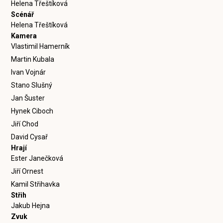
Helena Třeštíková
Scénář
Helena Třeštíková
Kamera
Vlastimil Hamerník
Martin Kubala
Ivan Vojnár
Stano Slušný
Jan Šuster
Hynek Ciboch
Jiří Chod
David Cysař
Hrají
Ester Janečková
Jiří Ornest
Kamil Střihavka
Střih
Jakub Hejna
Zvuk