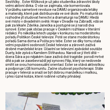
Sestřičky... Ester Křížková je už jako studentka zdravotní školy
velmi aktivní dívka. O vše se zajímala, vše komentovala.
V průběhu sametové revoluce na DAMU organizovala letáky
a materiály, které pak distribuovala ve své škole. Po maturitě se
rozhodne jít studovat herectví a dramaturgii na DAMU. Hledá
své místo v divadelním světě. Hraje v Divadle na Zábradlí, vdá se
pak za lékaře Zdeňka Janečka a postupně se jí narodí dva
synové. Ester pak občas pracuje v Českém rozhlase v literární
redakci. Po několika letech uspěje v konkursu na moderátorku
pořadu Politikon České televize. Poté se stane moderátorkou
pořadů Sama doma a Pošta pro tebe. Ester se díky tomu stala
velmi populární osobností České televize a zároveň zažívá
drobné manželské krize. Účastní se televizní zpěvácké soutěže
Duety, kde zpívá s Kamilem Střihavkou. Narodí se jí třetí dítě –
dcera Sára a po nějakém čase zažívá dvě tragédie: porodí mrtvé
dítě a pak se zasebevraždí její synovec Filip, který se nedovede
smířit se svou homosexuální orientací. Ester se stává aktivistkou
a podporuje LGB komunitu. Začne studovat psychoterapii. Stále
pracuje v televizi a snaží se být dobrou manželkou i matkou,
i přes různé kolize, které rodinné vztahy přinášejí.