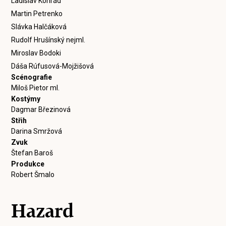
Ladislav Konrád
Martin Petrenko
Slávka Halčáková
Rudolf Hrušínský nejml.
Miroslav Bodoki
Dáša Rúfusová-Mojžišová
Scénografie
Miloš Pietor ml.
Kostýmy
Dagmar Březinová
Střih
Darina Smržová
Zvuk
Štefan Baroš
Produkce
Robert Šmalo
Hazard