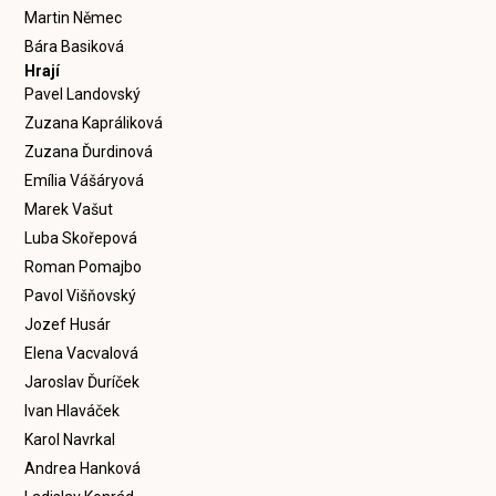
Martin Němec
Bára Basiková
Hrají
Pavel Landovský
Zuzana Kapráliková
Zuzana Ďurdinová
Emília Vášáryová
Marek Vašut
Luba Skořepová
Roman Pomajbo
Pavol Višňovský
Jozef Husár
Elena Vacvalová
Jaroslav Ďuríček
Ivan Hlaváček
Karol Navrkal
Andrea Hanková