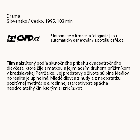
Drama
Slovensko / Česko, 1995, 103 min
* Informace o filmech a fotografie jsou
automaticky generovány z portálu
csfd.cz
.
Film nakrútený podľa skutočného príbehu dvadsaťročného
dievčaťa, ktoré žije s matkou a jej mladším druhom-príživníkom
v bratislavskej Petržalke. Jej predstavy o živote sú plné ideálov,
no realita je úplne iná. Mladé dievča z nudy a z nedostatku
pozitívnej motivácie a rodinnej starostlivosti spácha
neodvolateľný čin, ktorým si zničí život...