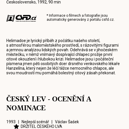
Československo, 1992, 90 min
* Informace o filmech a fotografie jsou
automaticky generovány z portálu
csfd.cz
.
Helimadoe je lyrický příběh z počátku našeho století,
s atmosférou maloměstského prostředí, s rázovitými figurami
a jemnou analýzou lidských povah. Odehrává se v jihočeském
městečku, v němž vnímavý dospívající chlapec prožije první
citové okouzlení i hlubokou krizi. Helimadoe jsou i počáteční
písmena jmen pěti osobitých dcer drsného venkovského lékaře
Hanzelína, který nejen že léčí těžce nemocného chlapce, ale
svou moudrostí mu pomáhá bolestný citový zásah překonat.
ČESKÝ LEV - OCENĚNÍ A
NOMINACE
1993 | Nejlepší scénář |
Václav Šašek
DRŽITEL ČESKÉHO LVA