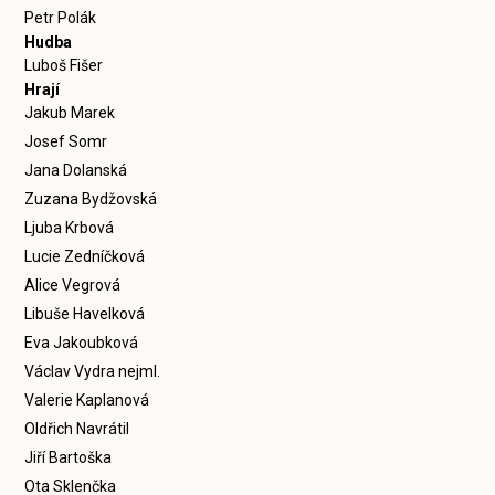
Petr Polák
Hudba
Luboš Fišer
Hrají
Jakub Marek
Josef Somr
Jana Dolanská
Zuzana Bydžovská
Ljuba Krbová
Lucie Zedníčková
Alice Vegrová
Libuše Havelková
Eva Jakoubková
Václav Vydra nejml.
Valerie Kaplanová
Oldřich Navrátil
Jiří Bartoška
Ota Sklenčka