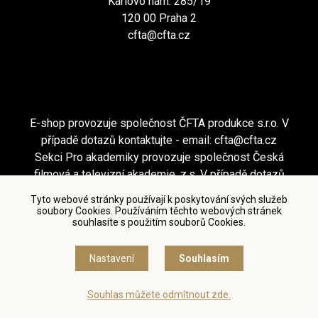
Karlovo nám. 285/19
120 00 Praha 2
cfta@cfta.cz
E-shop provozuje společnost ČFTA produkce s.r.o. V
případě dotazů kontaktujte - email:
cfta@cfta.cz
Sekci Pro akademiky provozuje společnost Česká
filmová a televizní akademie, z.s. V případě dotazů
kontaktujte - email:
cfta@cfta.cz
Tyto webové stránky používají k poskytování svých služeb
soubory Cookies. Používáním těchto webových stránek
souhlasíte s použitím souborů Cookies.
Podmínky užití a zásady ochrany osobních údajů
|
Nastavení cookies
Nastavení
Souhlasím
© Česká filmová a televizní akademie, 2018 - 2026
Souhlas můžete odmítnout zde.