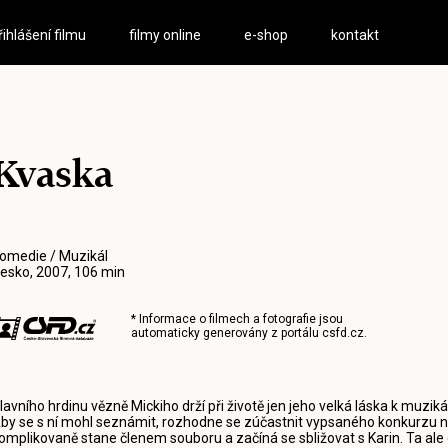
řihlášení filmu
filmy online
e-shop
kontakt
Kvaska
omedie / Muzikál
esko, 2007, 106 min
* Informace o filmech a fotografie jsou
automaticky generovány z portálu
csfd.cz
.
lavního hrdinu vězně Mickiho drží při životě jen jeho velká láska k muzik
by se s ní mohl seznámit, rozhodne se zúčastnit vypsaného konkurzu na
omplikovaně stane členem souboru a začíná se sbližovat s Karin. Ta al