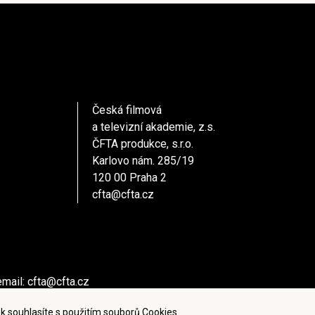
Česká filmová
a televizní akademie, z.s.
ČFTA produkce, s.r.o.
Karlovo nám. 285/19
120 00 Praha 2
cfta@cfta.cz
email:
cfta@cfta.cz
ů kontaktujte - email:
cfta@cfta.cz
k souhlasíte s použitím souborů Cookies.