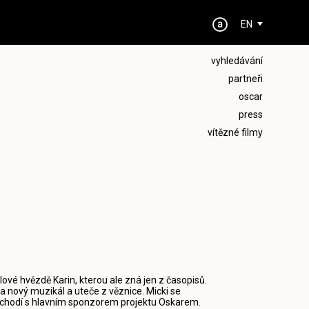
EN
vyhledávání
partneři
oscar
press
vítězné filmy
álové hvězdě Karin, kterou ale zná jen z časopisů.
 nový muzikál a uteče z věznice. Micki se
e chodí s hlavním sponzorem projektu Oskarem.