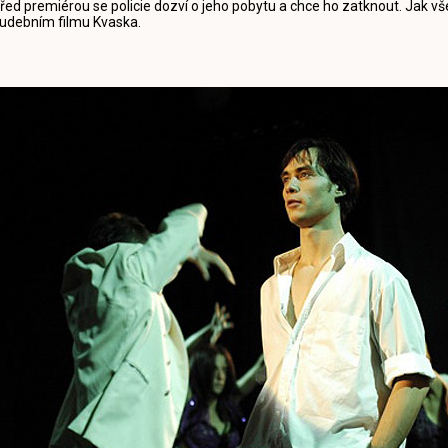
řed premiérou se policie dozví o jeho pobytu a chce ho zatknout. Jak 
udebním filmu Kvaska.