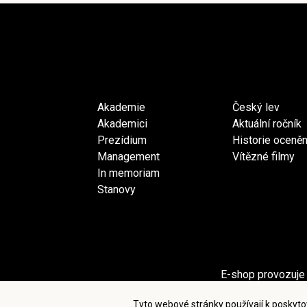
Akademie
Český lev
Akademici
Aktuální ročník
Prezídium
Historie oceněn
Management
Vítězné filmy
In memoriam
Stanovy
E-shop provozuje 
Sekci Pro akademiky provozuje spol
Tyto webové stránky používají k poskyto