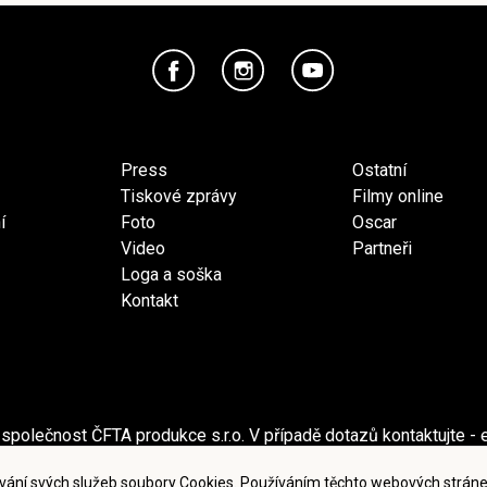
Press
Ostatní
Tiskové zprávy
Filmy online
í
Foto
Oscar
Video
Partneři
Loga a soška
Kontakt
společnost ČFTA produkce s.r.o. V případě dotazů kontaktujte - 
ečnost Česká filmová a televizní akademie, z.s. V případě dotaz
vání svých služeb soubory Cookies. Používáním těchto webových stráne