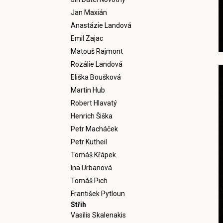
Jan Maxián
Anastázie Landová
Emil Zajac
Matouš Rajmont
Rozálie Landová
Eliška Boušková
Martin Hub
Robert Hlavatý
Henrich Šiška
Petr Macháček
Petr Kutheil
Tomáš Křápek
Ina Urbanová
Tomáš Pich
František Pytloun
Střih
Vasilis Skalenakis