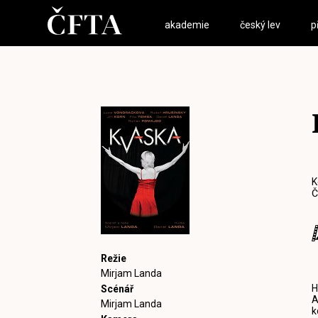
akademie
český lev
p
K
Č
Režie
Mirjam Landa
H
Scénář
A
Mirjam Landa
k