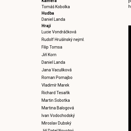
Kamera
P
h
Tomáš Kobolka
Hudba
Daniel Landa
Hrají
Lucie Vondráčková
Rudolf Hrušínský nejml.
Filip Tomsa
Jiří Korn
Daniel Landa
Jana Vaculíková
Roman Pomajbo
Vladimír Marek
Richard Tesařík
Martin Sobotka
Martina Balogová
Ivan Vodochodský
Miroslav Dubský
Jiří Datel Novotný