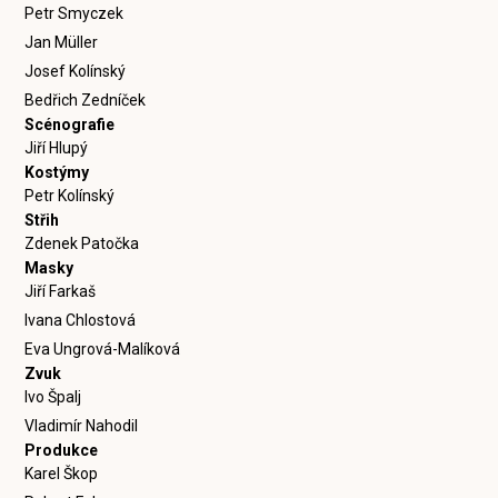
Petr Smyczek
Jan Müller
Josef Kolínský
Bedřich Zedníček
Scénografie
Jiří Hlupý
Kostýmy
Petr Kolínský
Střih
Zdenek Patočka
Masky
Jiří Farkaš
Ivana Chlostová
Eva Ungrová-Malíková
Zvuk
Ivo Špalj
Vladimír Nahodil
Produkce
Karel Škop