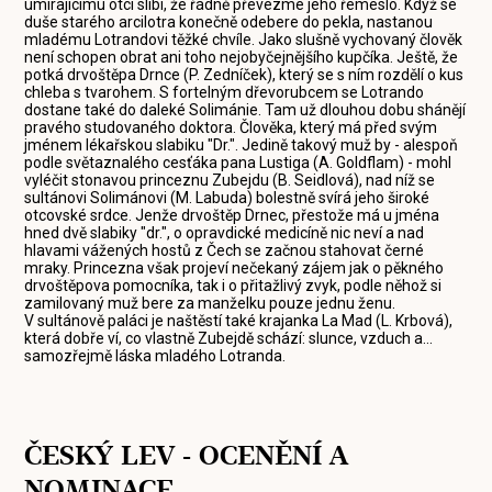
umírajícímu otci slíbí, že řádně převezme jeho řemeslo. Když se
duše starého arcilotra konečně odebere do pekla, nastanou
mladému Lotrandovi těžké chvíle. Jako slušně vychovaný člověk
není schopen obrat ani toho nejobyčejnějšího kupčíka. Ještě, že
potká drvoštěpa Drnce (P. Zedníček), který se s ním rozdělí o kus
chleba s tvarohem. S fortelným dřevorubcem se Lotrando
dostane také do daleké Solimánie. Tam už dlouhou dobu shánějí
pravého studovaného doktora. Člověka, který má před svým
jménem lékařskou slabiku "Dr.". Jedině takový muž by - alespoň
podle světaznalého cesťáka pana Lustiga (A. Goldflam) - mohl
vyléčit stonavou princeznu Zubejdu (B. Seidlová), nad níž se
sultánovi Solimánovi (M. Labuda) bolestně svírá jeho široké
otcovské srdce. Jenže drvoštěp Drnec, přestože má u jména
hned dvě slabiky "dr.", o opravdické medicíně nic neví a nad
hlavami vážených hostů z Čech se začnou stahovat černé
mraky. Princezna však projeví nečekaný zájem jak o pěkného
drvoštěpova pomocníka, tak i o přitažlivý zvyk, podle něhož si
zamilovaný muž bere za manželku pouze jednu ženu.
V sultánově paláci je naštěstí také krajanka La Mad (L. Krbová),
která dobře ví, co vlastně Zubejdě schází: slunce, vzduch a...
samozřejmě láska mladého Lotranda.
ČESKÝ LEV - OCENĚNÍ A
NOMINACE