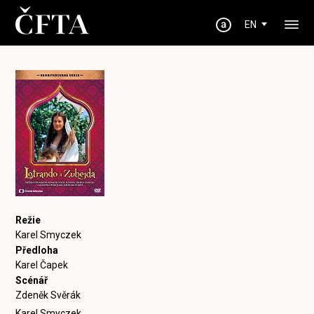
EN
Režie
Karel Smyczek
Předloha
Karel Čapek
Scénář
Zdeněk Svěrák
Karel Smyczek