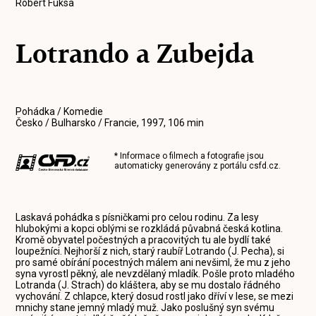
Robert Fuksa
Lotrando a Zubejda
Pohádka / Komedie
Česko / Bulharsko / Francie, 1997, 106 min
* Informace o filmech a fotografie jsou
automaticky generovány z portálu
csfd.cz
.
Laskavá pohádka s písničkami pro celou rodinu. Za lesy
hlubokými a kopci oblými se rozkládá půvabná česká kotlina.
Kromě obyvatel počestných a pracovitých tu ale bydlí také
loupežníci. Nejhorší z nich, starý raubíř Lotrando (J. Pecha), si
pro samé obírání pocestných málem ani nevšiml, že mu z jeho
syna vyrostl pěkný, ale nevzdělaný mladík. Pošle proto mladého
Lotranda (J. Strach) do kláštera, aby se mu dostalo řádného
vychování. Z chlapce, který dosud rostl jako dříví v lese, se mezi
mnichy stane jemný mladý muž. Jako poslušný syn svému