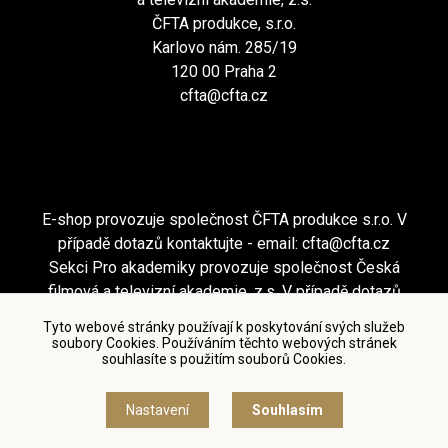
ČFTA produkce, s.r.o.
Karlovo nám. 285/19
120 00 Praha 2
cfta@cfta.cz
E-shop provozuje společnost ČFTA produkce s.r.o. V
případě dotazů kontaktujte - email:
cfta@cfta.cz
Sekci Pro akademiky provozuje společnost Česká
filmová a televizní akademie, z.s. V případě dotazů
kontaktujte - email:
cfta@cfta.cz
Tyto webové stránky používají k poskytování svých služeb
soubory Cookies. Používáním těchto webových stránek
souhlasíte s použitím souborů Cookies.
Podmínky užití a zásady ochrany osobních údajů
|
Nastavení cookies
Nastavení
Souhlasím
© Česká filmová a televizní akademie, 2018 - 2026