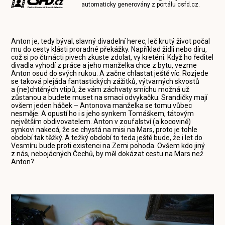
automaticky generovány z portálu
csfd.cz
.
Anton je, tedy býval, slavný divadelní herec, leč krutý život počal
mu do cesty klásti proradné překážky. Například židli nebo díru,
což si po čtrnácti pivech zkuste zdolat, vy kreténi. Když ho ředitel
divadla vyhodí z práce a jeho manželka chce z bytu, vezme
Anton osud do svých rukou. A začne chlastat ještě víc. Rozjede
se taková plejáda fantastických zážitků, výtvarných skvostů
a (ne)chtěných vtipů, že vám záchvaty smíchu možná už
zůstanou a budete muset na smací odvykačku. Srandičky mají
ovšem jeden háček – Antonova manželka se tomu vůbec
nesměje. A opustí ho i s jeho synkem Tomáškem, tátovým
největším obdivovatelem. Anton v zoufalství (a kocovině)
synkovi nakecá, že se chystá na misi na Mars, proto je tohle
období tak těžký. A težký období to teda ještě bude, že i let do
Vesmíru bude proti existenci na Zemi pohoda. Ovšem kdo jiný
z nás, nebojácných Čechů, by měl dokázat cestu na Mars než
Anton?