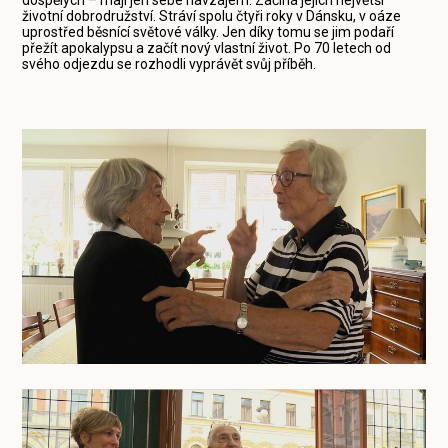
dospělých – mají jen sebe navzájem. Začíná jejich největší
životní dobrodružství. Stráví spolu čtyři roky v Dánsku, v oáze
uprostřed běsnící světové války. Jen díky tomu se jim podaří
přežít apokalypsu a začít nový vlastní život. Po 70 letech od
svého odjezdu se rozhodli vyprávět svůj příběh.