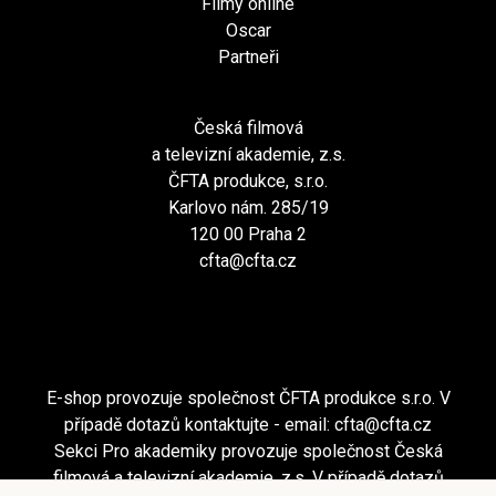
Filmy online
Oscar
Partneři
Česká filmová
a televizní akademie, z.s.
ČFTA produkce, s.r.o.
Karlovo nám. 285/19
120 00 Praha 2
cfta@cfta.cz
E-shop provozuje společnost ČFTA produkce s.r.o. V
případě dotazů kontaktujte - email:
cfta@cfta.cz
Sekci Pro akademiky provozuje společnost Česká
filmová a televizní akademie, z.s. V případě dotazů