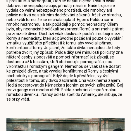
s prostitucí a pornografií, kteří se neštítí ničeho. Pokud dívka
dobrovolně nespolupracuje, přinutí ji násilím. Naše trojice se
vydala do velmi nebezpečného prostředí, kde mnohdy ani
policie netrvá na striktním dodržování zákonů. Ať již ze strachu,
nebo kvůli tomu, že se nechala uplatit. Egon s Poldou sami
mnoho nezmohou, a tak požádají o pomoc neonacisty. Cílem
bylo, aby neonacisté odlákali pozornost Romů a oni mohli pátrat
po zmizelé dívce. Dochází však doslova k pouličnímu boji mezi
Romy a neonacisty, kteří ač původně požádáni pouze o vyvolání
zmatku, využijí této příležitosti k tomu, aby vyvolali přímou
konfrontaci s Romy. Je jasné, že takto dívku nenajdou. Je tedy
potřeba zvolit jiný způsob. Polda díky své minulosti policisty zná
některé osoby z podsvětí a pomocí informací, jež získají, se
dostanou až k bossům, kteří obchodují s pornografií a jsou
v kontaktu s romským gangem. Nemohou se však stále dostat
ke zmizelé dívce, a tak vyvolají konflikt mezi Romy a českými
obchodníky s pornografií. Když dojde k přestřelce, využijí
příležitosti k tomu, aby dívku zachránili. Ona však nemá zájem.
Hodlá odcestovat do Německa s jedním ze svých zákazníků. Boj
mezi gangy má mnoho obětí. Polda zachrání alespoň malou
romskou dívenku... Nancy odlétá zpět do Ameriky, ale slibuje, že
se brzy vrátí.