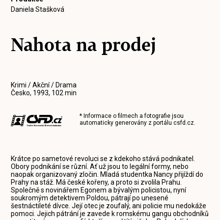
Daniela Stašková
Nahota na prodej
Krimi / Akční / Drama
Česko, 1993, 102 min
* Informace o filmech a fotografie jsou
automaticky generovány z portálu
csfd.cz
.
Krátce po sametové revoluci se z kdekoho stává podnikatel.
Obory podnikání se různí. Ať už jsou to legální formy, nebo
naopak organizovaný zločin. Mladá studentka Nancy přijíždí do
Prahy na stáž. Má české kořeny, a proto si zvolila Prahu.
Společně s novinářem Egonem a bývalým policistou, nyní
soukromým detektivem Poldou, pátrají po unesené
šestnáctileté dívce. Její otec je zoufalý, ani policie mu nedokáže
pomoci. Jejich pátrání je zavede k romskému gangu obchodníků