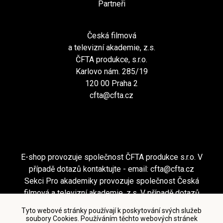
Partneři
Česká filmová
a televizní akademie, z.s.
ČFTA produkce, s.r.o.
Karlovo nám. 285/19
120 00 Praha 2
cfta@cfta.cz
E-shop provozuje společnost ČFTA produkce s.r.o. V
případě dotazů kontaktujte - email:
cfta@cfta.cz
Sekci Pro akademiky provozuje společnost Česká
filmová a televizní akademie, z.s. V případě dotazů
kontaktujte - email:
cfta@cfta.cz
Tyto webové stránky používají k poskytování svých služeb
soubory Cookies. Používáním těchto webových stránek