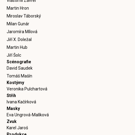
Vlastimil Zavřel
Martin Hron
Miroslav Táborský
Milan Gunár
Jaromíra Mílová
Jiří X. Doležal
Martin Hub
Jiří Šolc
Scénografie
David Saudek
Tomáš Mašín
Kostýmy
Veronika Pulchartová
Střih
Ivana Kačírková
Masky
Eva Ungrová-Malíková
Zvuk
Karel Jaroš
Produkce