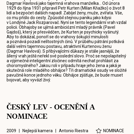
Dagmar Havlová jako tajemná vrahova manželka... Od února
1929 do října 1931 připravil Petr Kurten (Milan Kňažko) o život 8
lidí a bezpočet dalších napadl. Zabíjel ženy, muže, zvířata. Vše,
co mu přišlo do cesty. Způsobil stejnou paniku jako kdysi
v Londýně Jack Rozparovač. Nyní se tento legendární vrah vzdal
policii. Obhajoby se ujímá ambiciózní mladý právník (Pavel
Gajdoš), který je přesvědčen, že Kurten je psychicky vyšinutý.
Aby to dokázal, ponoří se do vrahovy šokující minulosti
a poznává pozadí nelítostných činů. V průběhu pátrání potkává
další velmi tajemnou postavu, atraktivní Kurtenovu ženu
(Dagmar Havlová). S přibývajícími důkazy je stále jasnější, že
šílený vrah ještě neřekl své poslední slovo. Proč se nepolapitelný
a výjimečně inteligentní zločinec odmítá nechat prohlásit za
choromyslného? Jakou roli v případu hraje jeho žena a jaká je
skutečná role mladého obhájce? Tři dramatické osudy ve složité
pavučině konce jednoho věku. Obhájce zjišťuje, že bude muset
bojovat, aby vyvázl živý.
ČESKÝ LEV - OCENĚNÍ A
NOMINACE
2009 | Nejlepší kamera |
Antonio Riestra
NOMINACE