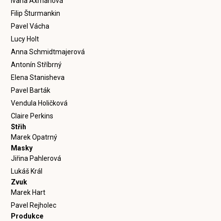
Ivana Axmanová
Filip Šturmankin
Pavel Vácha
Lucy Holt
Anna Schmidtmajerová
Antonín Stříbrný
Elena Stanisheva
Pavel Barták
Vendula Holičková
Claire Perkins
Střih
Marek Opatrný
Masky
Jiřina Pahlerová
Lukáš Král
Zvuk
Marek Hart
Pavel Rejholec
Produkce