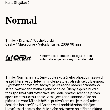
Karla Stojáková
Normal
Thriller / Drama / Psychologický
Česko / Makedonie / Velká Británie, 2009, 90 min
* Informace o filmech a fotografie jsou
automaticky generovány z portálu
csfd.cz
.
Thriller Normal je natočený podle skutečného případu masových
vražd, které ve 30. letech minulého století otřásly celou Evropou.
Výpravný dobový film zachycuje vražedné řádění i dramatický
střet uvězněného vraha a jeho obhájce. Šílený a geniální vrah
totiž i po uvěznění rozehrává svůj další smrtící scénář a příběh
spěje ke strhujícímu finále. V roli „českého Hannibala“ se na
plátna kin vrací Milan Kňažko, protivníkem mu je mladý talent
českého herectví Pavel Gajdoš v roli ambiciózního obhájce.
Hlavní trojici postav doplňuje svým návratem na stříbrné plátno