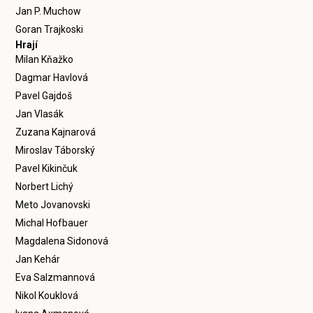
Jan P. Muchow
Goran Trajkoski
Hrají
Milan Kňažko
Dagmar Havlová
Pavel Gajdoš
Jan Vlasák
Zuzana Kajnarová
Miroslav Táborský
Pavel Kikinčuk
Norbert Lichý
Meto Jovanovski
Michal Hofbauer
Magdalena Sidonová
Jan Kehár
Eva Salzmannová
Nikol Kouklová